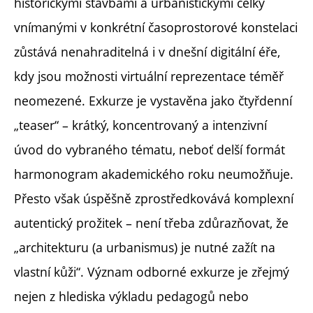
historickými stavbami a urbanistickými celky
vnímanými v konkrétní časoprostorové konstelaci
zůstává nenahraditelná i v dnešní digitální éře,
kdy jsou možnosti virtuální reprezentace téměř
neomezené. Exkurze je vystavěna jako čtyřdenní
„teaser“ – krátký, koncentrovaný a intenzivní
úvod do vybraného tématu, neboť delší formát
harmonogram akademického roku neumožňuje.
Přesto však úspěšně zprostředkovává komplexní
autentický prožitek – není třeba zdůrazňovat, že
„architekturu (a urbanismus) je nutné zažít na
vlastní kůži“. Význam odborné exkurze je zřejmý
nejen z hlediska výkladu pedagogů nebo