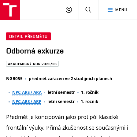
FAST
PŘIHLÁSIT
HLEDAT
MENU
VUT
SE
Brno
DETAIL PŘEDMĚTU
Odborná exkurze
AKADEMICKÝ ROK 2025/26
NGB055
předmět zařazen ve 2 studijních plánech
NPC-ARS / ARA
letní semestr
1. ročník
NPC-ARS / ARP
letní semestr
1. ročník
Předmět je koncipován jako protipól klasické
frontální výuky. Přímá zkušenost se současnými i