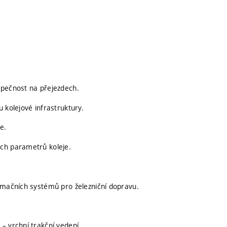
zpečnost na přejezdech.
 kolejové infrastruktury.
e.
ých parametrů koleje.
ormačních systémů pro železniční dopravu.
– vrchní trakční vedení.