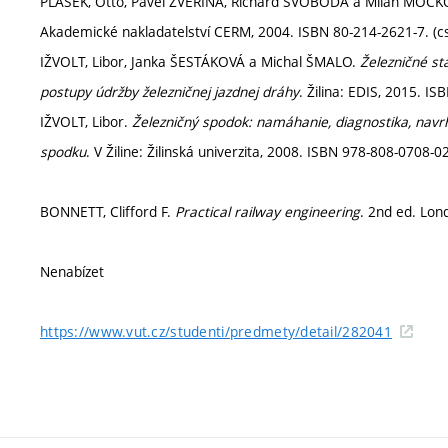
PLÁŠEK, Otto, Pavel ZVĚŘINA, Richard SVOBODA a Milan MOC
Akademické nakladatelství CERM, 2004. ISBN 80-214-2621-7. (c
IŽVOLT, Libor, Janka ŠESTÁKOVÁ a Michal ŠMALO.
Železničné st
postupy údržby železničnej jazdnej dráhy
. Žilina: EDIS, 2015. I
IŽVOLT, Libor.
Železničný spodok: namáhanie, diagnostika, navrh
spodku
. V Žiline: Žilinská univerzita, 2008. ISBN 978-808-0708-02
BONNETT, Clifford F.
Practical railway engineering
. 2nd ed. Lon
Nenabízet
https://www.vut.cz/studenti/predmety/detail/282041