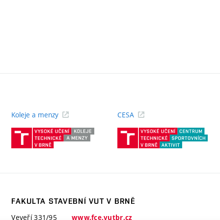
Koleje a menzy
CESA
(externí
(ext
odkaz)
odk
FAKULTA STAVEBNÍ VUT V BRNĚ
Veveří 331/95
www.fce.vutbr.cz