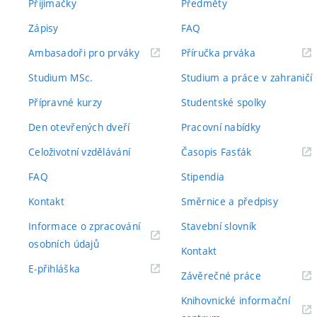
Přijímačky
Předměty
Zápisy
FAQ
(externí
(externí
Ambasadoři pro prváky
Příručka prváka
odkaz)
odkaz)
Studium MSc.
Studium a práce v zahraničí
Přípravné kurzy
Studentské spolky
Den otevřených dveří
Pracovní nabídky
(externí
Celoživotní vzdělávání
Časopis Fasťák
odkaz)
FAQ
Stipendia
Kontakt
Směrnice a předpisy
Informace o zpracování
Stavební slovník
(externí
osobních údajů
Kontakt
odkaz)
(externí
E-přihláška
(externí
Závěrečné práce
odkaz)
odkaz)
Knihovnické informační