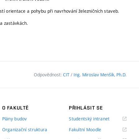
tí orientace a pohybu při navrhování železničních staveb.
h a zastávkách.
Odpovědnost:
CIT
/
Ing. Miroslav Menšík, Ph.D.
O FAKULTĚ
PŘIHLÁSIT SE
(externí
Plány budov
Studentský intranet
odkaz)
(externí
Organizační struktura
Fakultní Moodle
odkaz)