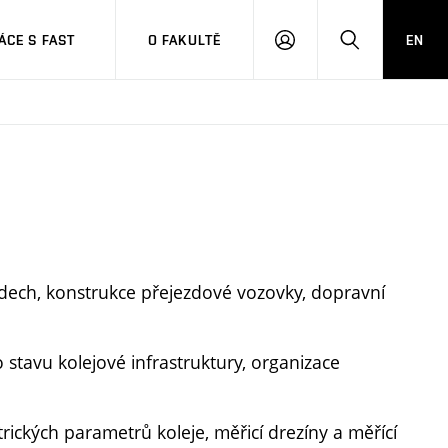
CE S FAST
O FAKULTĚ
EN
PŘIHLÁSIT
HLEDAT
SE
zdech, konstrukce přejezdové vozovky, dopravní
stavu kolejové infrastruktury, organizace
ických parametrů koleje, měřicí drezíny a měřící