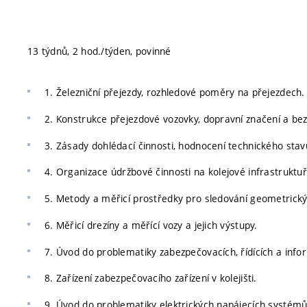
13 týdnů, 2 hod./týden, povinné
1. Železniční přejezdy, rozhledové poměry na přejezdech.
2. Konstrukce přejezdové vozovky, dopravní značení a be
3. Zásady dohlédací činnosti, hodnocení technického stavu
4. Organizace údržbové činnosti na kolejové infrastruktuř
5. Metody a měřicí prostředky pro sledování geometrick
6. Měřicí drezíny a měřící vozy a jejich výstupy.
7. Úvod do problematiky zabezpečovacích, řídících a inf
8. Zařízení zabezpečovacího zařízení v kolejišti.
9. Úvod do problematiky elektrických napájecích systémů 