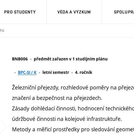
PRO STUDENTY
VĚDA A VÝZKUM
SPOLUPRÁ
TU
BNB006
předmět zařazen v 1 studijním plánu
BPC-SI / K
letní semestr
4. ročník
Železniční přejezdy, rozhledové poměry na přeje
značení a bezpečnost na přejezdech.
Zásady dohlédací činnosti, hodnocení technického 
údržbové činnosti na kolejové infrastruktuře.
Metody a měřicí prostředky pro sledování geometr