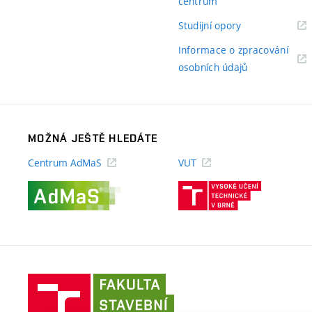
(externí
centrum
odkaz)
(externí
Studijní opory
odkaz)
Informace o zpracování
(externí
osobních údajů
odkaz)
MOŽNÁ JEŠTĚ HLEDÁTE
Centrum AdMaS
VUT
(externí
(externí
odkaz)
odkaz)
Fakulta
stavební