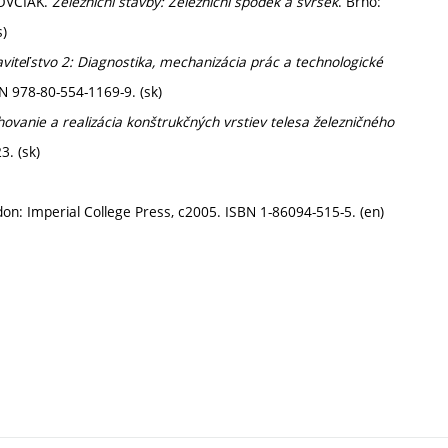
KOVČIAK.
Železniční stavby: Železniční spodek a svršek
. Brno:
s)
aviteľstvo 2: Diagnostika, mechanizácia prác a technologické
SBN 978-80-554-1169-9. (sk)
ovanie a realizácia konštrukčných vrstiev telesa železničného
3. (sk)
don: Imperial College Press, c2005. ISBN 1-86094-515-5. (en)