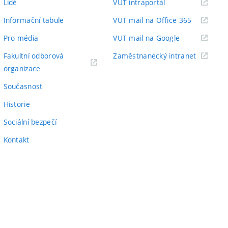
(externí
Lidé
VUT intraportál
odkaz)
(externí
Informační tabule
VUT mail na Office 365
odkaz)
(externí
Pro média
VUT mail na Google
odkaz)
(externí
Fakultní odborová
Zaměstnanecký intranet
(externí
odkaz)
organizace
odkaz)
Současnost
Historie
Sociální bezpečí
Kontakt