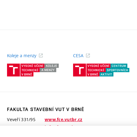
Koleje a menzy
CESA
(externí
(ext
odkaz)
odk
FAKULTA STAVEBNÍ VUT V BRNĚ
Veveří 331/95
www.fce.vutbr.cz
602 00 Brno
info@fce.vutbr.cz