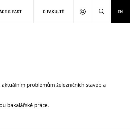
CE S FAST
O FAKULTĚ
EN
PŘIHLÁSIT
HLEDAT
SE
k aktuálním problémům železničních staveb a
ou bakalářské práce.