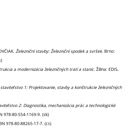
KOVČIAK.
Železniční stavby: Železniční spodek a svršek
. Brno:
s)
rukcia a modernizácia železničných tratí a staníc
. Žilina: EDIS,
staviteľstvo 1: Projektovanie, stavby a konštrukcie železničných
aviteľstvo 2: Diagnostika, mechanizácia prác a technologické
SBN 978-80-554-1169-9. (sk)
SBN 978-80-88265-17-7. (cs)