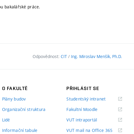
ou bakalářské práce.
Odpovědnost:
CIT
/
Ing. Miroslav Menšík, Ph.D.
O FAKULTĚ
PŘIHLÁSIT SE
(externí
Plány budov
Studentský intranet
odkaz)
(externí
Organizační struktura
Fakultní Moodle
odkaz)
(externí
Lidé
VUT intraportál
odkaz)
(externí
Informační tabule
VUT mail na Office 365