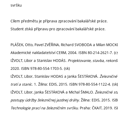
svršku
Cílem předmětu je příprava zpracování bakalářské práce.
Student získá přípravu pro zpracování bakalářské práce.
PLÁŠEK, Otto, Pavel ZVĚŘINA, Richard SVOBODA a Milan MOC
Akademické nakladatelství CERM, 2004. ISBN 80-214-2621-7. (c
IŽVOLT, Libor a Stanislav HODÁS.
Projektovanie, stavba, rekonšt
2020. ISBN 978-80-554-1703-5. (sk)
IŽVOLT, Libor, Stanislav HODAS a Janka ŠESTÁKOVÁ.
Železničné 
tratí a staníc
. 1. Žilina: EDIS, 2015. ISBN 978-80-554-1122-4. (sk)
IŽVOLT, Libor, Janka ŠESTÁKOVÁ a Michal ŠMALO.
Železničné st
postupy údržby železničnej jazdnej dráhy
. Žilina: EDIS, 2015. I
Technologie prací na železničním svršku
. Praha: ČKAIT, 2019. I