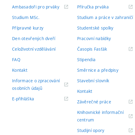
(externí
(externí
Ambasadoři pro prváky
Příručka prváka
odkaz)
odkaz)
Studium MSc.
Studium a práce v zahraničí
Přípravné kurzy
Studentské spolky
Den otevřených dveří
Pracovní nabídky
(externí
Celoživotní vzdělávání
Časopis Fasťák
odkaz)
FAQ
Stipendia
Kontakt
Směrnice a předpisy
Informace o zpracování
Stavební slovník
(externí
osobních údajů
Kontakt
odkaz)
(externí
E-přihláška
(externí
Závěrečné práce
odkaz)
odkaz)
Knihovnické informační
(externí
centrum
odkaz)
(externí
Studijní opory