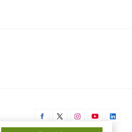
erní
az)