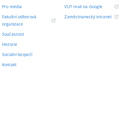
odkaz)
(externí
Pro média
VUT mail na Google
odkaz)
(externí
Fakultní odborová
Zaměstnanecký intranet
(externí
odkaz)
organizace
odkaz)
Současnost
Historie
Sociální bezpečí
Kontakt