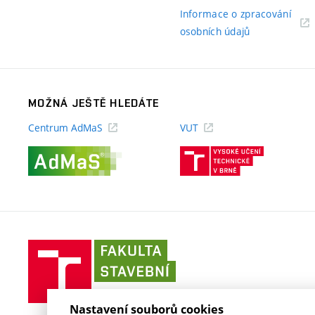
odkaz)
Informace o zpracování
(externí
osobních údajů
odkaz)
MOŽNÁ JEŠTĚ HLEDÁTE
Centrum AdMaS
VUT
(externí
(externí
odkaz)
odkaz)
Fakulta
stavební
VUT
v
Nastavení souborů cookies