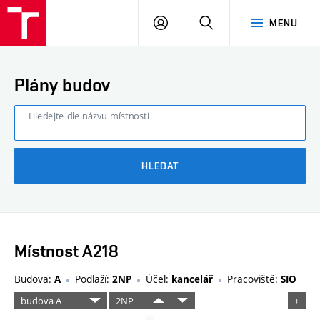
FAST
PŘIHLÁSIT
HLEDAT
MENU
VUT
SE
Brno
Plány budov
Hledejte dle názvu místnosti
HLEDAT
Místnost A218
Budova:
Podlaží:
Účel:
Pracoviště:
A
2NP
kancelář
SIO