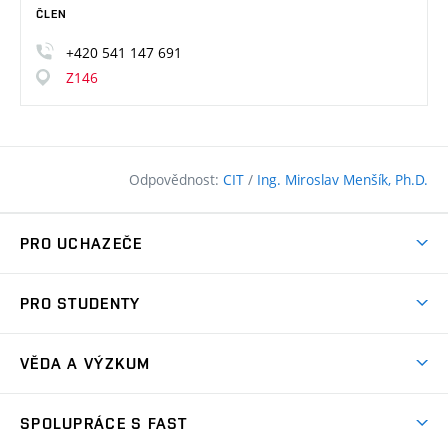
ČLEN
+420
541
147
691
Z146
Odpovědnost:
CIT
/
Ing. Miroslav Menšík, Ph.D.
PRO UCHAZEČE
Pojďte na FAST
PRO STUDENTY
Nabídka programů
Časový plán studia
Přijímačky
VĚDA A VÝZKUM
Studijní programy
Zápisy
Úspěchy
Předměty
SPOLUPRÁCE S FAST
(externí
Ambasadoři pro prváky
Licence a patenty