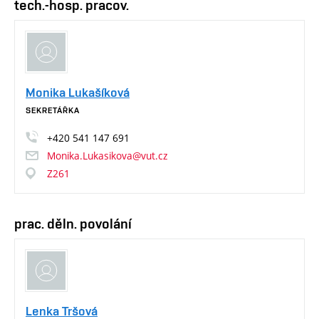
tech.-hosp. pracov.
Monika Lukašíková
SEKRETÁŘKA
+420
541
147
691
Monika.Lukasikova@vut.cz
Z261
prac. děln. povolání
Lenka Tršová