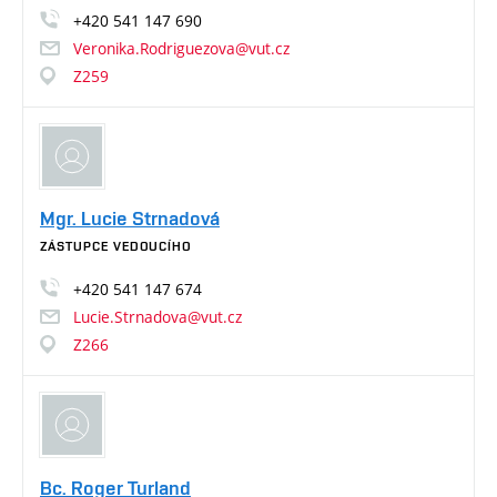
+420
541
147
690
Veronika.Rodriguezova@vut.cz
Z259
Mgr. Lucie Strnadová
ZÁSTUPCE VEDOUCÍHO
+420
541
147
674
Lucie.Strnadova@vut.cz
Z266
Bc. Roger Turland