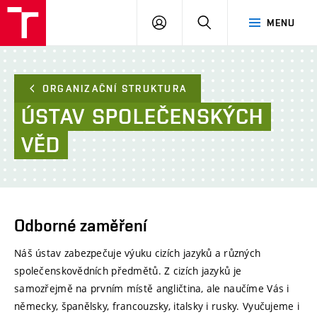
FAST
PŘIHLÁSIT
HLEDAT
MENU
VUT
SE
Brno
ORGANIZAČNÍ STRUKTURA
ÚSTAV
SPOLEČENSKÝCH
VĚD
Odborné zaměření
Náš ústav zabezpečuje výuku cizích jazyků a různých
společenskovědních předmětů. Z cizích jazyků je
samozřejmě na prvním místě angličtina, ale naučíme Vás i
německy, španělsky, francouzsky, italsky i rusky. Vyučujeme i