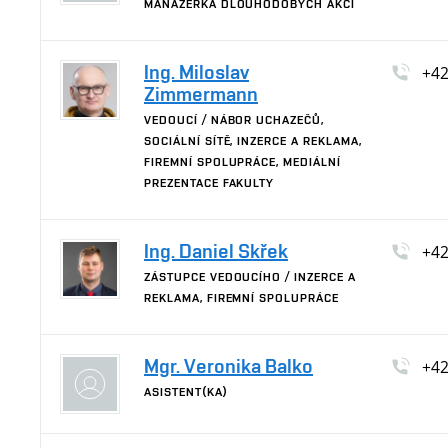
MANAŽERKA DLOUHODOBÝCH AKCÍ
Ing. Miloslav
+4
Zimmermann
VEDOUCÍ / NÁBOR UCHAZEČŮ,
SOCIÁLNÍ SÍTĚ, INZERCE A REKLAMA,
FIREMNÍ SPOLUPRÁCE, MEDIÁLNÍ
PREZENTACE FAKULTY
Ing. Daniel Skřek
+4
ZÁSTUPCE VEDOUCÍHO / INZERCE A
REKLAMA, FIREMNÍ SPOLUPRÁCE
Mgr. Veronika Balko
+4
ASISTENT(KA)