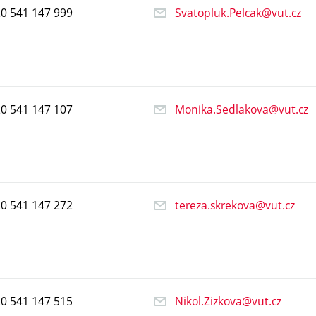
20
541
147
999
Svatopluk.Pelcak@vut.cz
20
541
147
107
Monika.Sedlakova@vut.cz
20
541
147
272
tereza.skrekova@vut.cz
20
541
147
515
Nikol.Zizkova@vut.cz