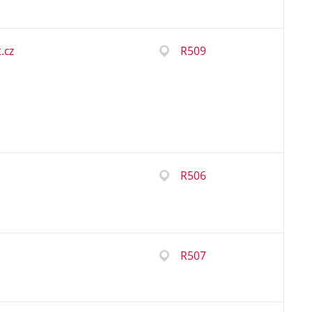
.cz
R509
R506
R507