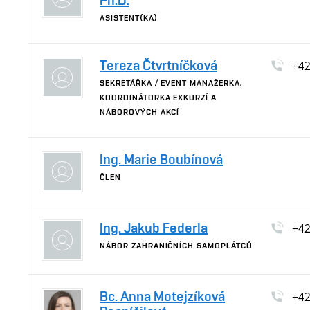
Ph.D.
ASISTENT(KA)
Tereza Čtvrtníčková
+4
SEKRETÁŘKA / EVENT MANAŽERKA,
KOORDINÁTORKA EXKURZÍ A
NÁBOROVÝCH AKCÍ
Ing. Marie Boubínová
ČLEN
Ing. Jakub Federla
+4
NÁBOR ZAHRANIČNÍCH SAMOPLÁTCŮ
Bc. Anna Motejzíková
+4