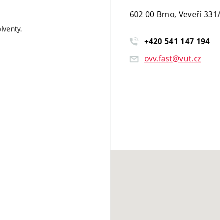
602 00 Brno, Veveří 331
lventy.
+420
541
147
194
ovv.fast@vut.cz