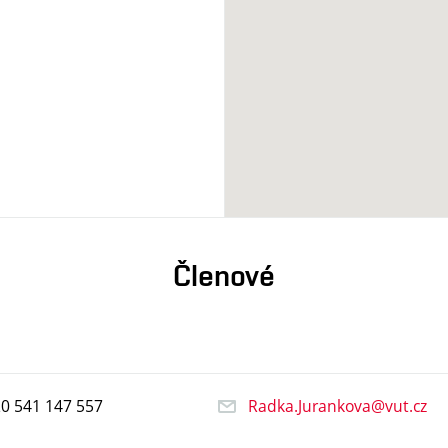
Členové
20
541
147
557
Radka.Jurankova@vut.cz