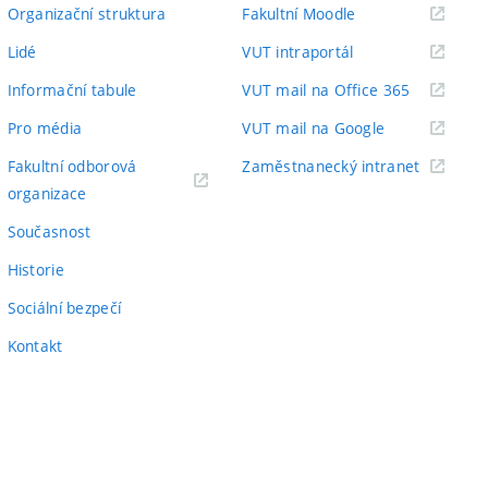
odkaz)
(externí
Organizační struktura
Fakultní Moodle
odkaz)
(externí
Lidé
VUT intraportál
odkaz)
(externí
Informační tabule
VUT mail na Office 365
odkaz)
(externí
Pro média
VUT mail na Google
odkaz)
(externí
Fakultní odborová
Zaměstnanecký intranet
(externí
odkaz)
organizace
odkaz)
Současnost
Historie
Sociální bezpečí
Kontakt