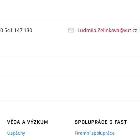
20
541
147
130
Ludmila.Zelinkova@vut.cz
VĚDA A VÝZKUM
SPOLUPRÁCE S FAST
Úspěchy
Firemní spolupráce