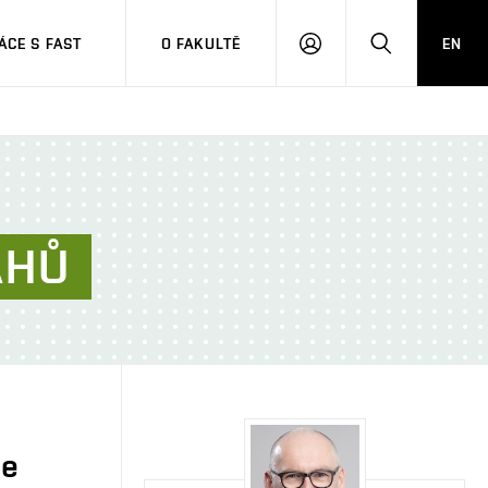
CE S FAST
O FAKULTĚ
EN
PŘIHLÁSIT
HLEDAT
SE
AHŮ
je