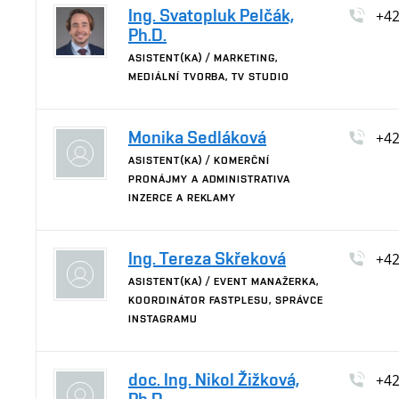
Ing. Svatopluk Pelčák,
+4
Ph.D.
ASISTENT(KA) / MARKETING,
MEDIÁLNÍ TVORBA, TV STUDIO
Monika Sedláková
+4
ASISTENT(KA) / KOMERČNÍ
PRONÁJMY A ADMINISTRATIVA
INZERCE A REKLAMY
Ing. Tereza Skřeková
+4
ASISTENT(KA) / EVENT MANAŽERKA,
KOORDINÁTOR FASTPLESU, SPRÁVCE
INSTAGRAMU
doc. Ing. Nikol Žižková,
+4