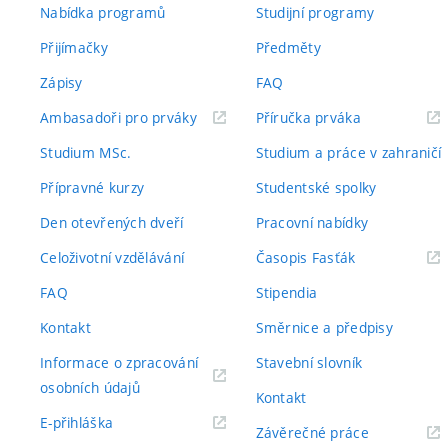
Nabídka programů
Studijní programy
Přijímačky
Předměty
Zápisy
FAQ
(externí
(externí
Ambasadoři pro prváky
Příručka prváka
odkaz)
odkaz)
Studium MSc.
Studium a práce v zahraničí
Přípravné kurzy
Studentské spolky
Den otevřených dveří
Pracovní nabídky
(externí
Celoživotní vzdělávání
Časopis Fasťák
odkaz)
FAQ
Stipendia
Kontakt
Směrnice a předpisy
Informace o zpracování
Stavební slovník
(externí
osobních údajů
Kontakt
odkaz)
(externí
E-přihláška
(externí
Závěrečné práce
odkaz)