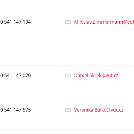
20
541
147
194
Miloslav.Zimmermann@vut
20
541
147
070
Daniel.Skrek@vut.cz
20
541
147
575
Veronika.Balko@vut.cz