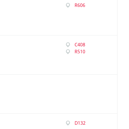
R606
C408
R510
D132