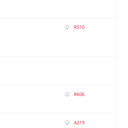
R510
R606
A219