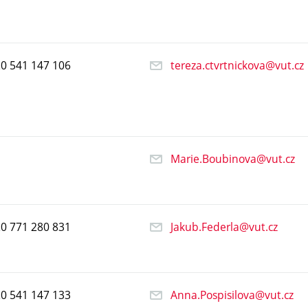
20
541
147
106
tereza.ctvrtnickova@vut.cz
Marie.Boubinova@vut.cz
20
771
280
831
Jakub.Federla@vut.cz
20
541
147
133
Anna.Pospisilova@vut.cz