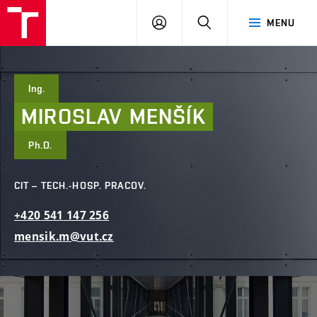
FAST
PŘIHLÁSIT
HLEDAT
MENU
VUT
SE
Brno
Ing.
MIROSLAV
MENŠÍK
Ph.D.
CIT – TECH.-HOSP. PRACOV.
+420
541
147
256
mensik.m@vut.cz