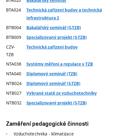
BTA020
Bakalářský seminář
BTA024
Technická zařízení budov a technická
infrastruktura 2
BTB004
Bakalářský seminář (S-TZB)
BTB009
Specializovaný projekt (S-TZB)
CZV-
Technická zařízení budov
TZB
NTA038
Systémy měření a regulace v TZB
NTA040
Diplomový seminář (TZB)
NTB024
Diplomový seminář (S-TZB)
NTB027
Vybrané statě ze vzduchotechniky
NTB032
Specializovaný projekt (S-TZB)
Zaměření pedagogické činnosti
Vzduchotechnika - klimatizace