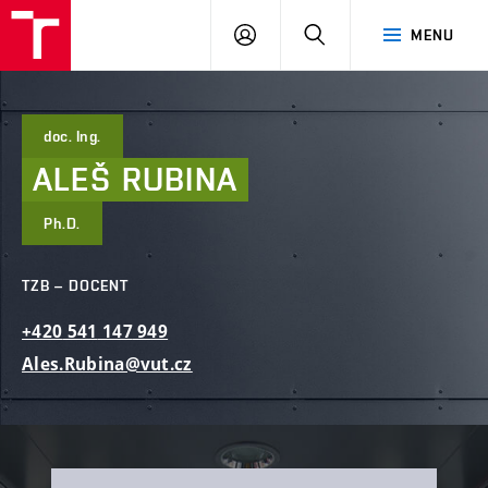
FAST
PŘIHLÁSIT
HLEDAT
MENU
VUT
SE
Brno
doc. Ing.
ALEŠ
RUBINA
Ph.D.
TZB – DOCENT
+420
541
147
949
Ales.Rubina@vut.cz