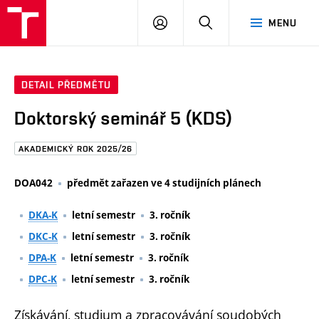
FAST
PŘIHLÁSIT
HLEDAT
MENU
VUT
SE
Brno
DETAIL PŘEDMĚTU
Doktorský seminář 5 (KDS)
AKADEMICKÝ ROK 2025/26
DOA042
předmět zařazen ve 4 studijních plánech
DKA-K
letní semestr
3. ročník
DKC-K
letní semestr
3. ročník
DPA-K
letní semestr
3. ročník
DPC-K
letní semestr
3. ročník
Získávání, studium a zpracovávání soudobých