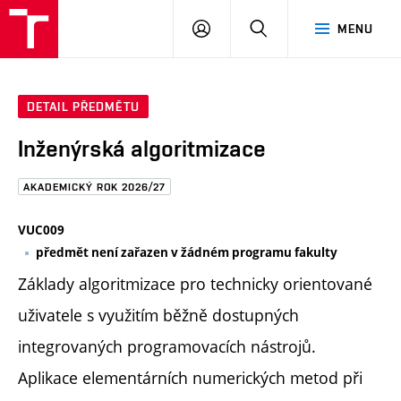
FAST
PŘIHLÁSIT
HLEDAT
MENU
VUT
SE
Brno
DETAIL PŘEDMĚTU
Inženýrská algoritmizace
AKADEMICKÝ ROK 2026/27
VUC009
předmět není zařazen v žádném programu fakulty
Základy algoritmizace pro technicky orientované
uživatele s využitím běžně dostupných
integrovaných programovacích nástrojů.
Aplikace elementárních numerických metod při