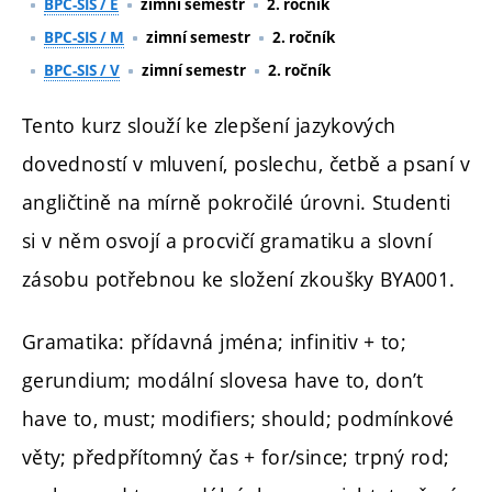
BPC-SIS / E
zimní semestr
2. ročník
BPC-SIS / M
zimní semestr
2. ročník
BPC-SIS / V
zimní semestr
2. ročník
Tento kurz slouží ke zlepšení jazykových
dovedností v mluvení, poslechu, četbě a psaní v
angličtině na mírně pokročilé úrovni. Studenti
si v něm osvojí a procvičí gramatiku a slovní
zásobu potřebnou ke složení zkoušky BYA001.
Gramatika: přídavná jména; infinitiv + to;
gerundium; modální slovesa have to, don’t
have to, must; modifiers; should; podmínkové
věty; předpřítomný čas + for/since; trpný rod;