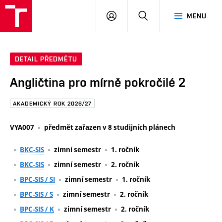
FAST
PŘIHLÁSIT
HLEDAT
MENU
VUT
SE
Brno
DETAIL PŘEDMĚTU
Angličtina pro mírně pokročilé 2
AKADEMICKÝ ROK 2026/27
VYA007
předmět zařazen v 8 studijních plánech
BKC-SIS
zimní semestr
1. ročník
BKC-SIS
zimní semestr
2. ročník
BPC-SIS / SI
zimní semestr
1. ročník
BPC-SIS / S
zimní semestr
2. ročník
BPC-SIS / K
zimní semestr
2. ročník