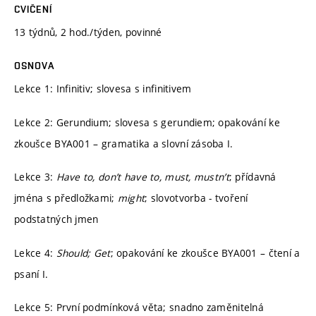
CVIČENÍ
13 týdnů, 2 hod./týden, povinné
OSNOVA
Lekce 1: Infinitiv; slovesa s infinitivem
Lekce 2: Gerundium; slovesa s gerundiem; opakování ke
zkoušce BYA001 – gramatika a slovní zásoba I.
Lekce 3:
Have to, don’t have to, must, mustn’t
; přídavná
jména s předložkami;
might
; slovotvorba - tvoření
podstatných jmen
Lekce 4:
Should; Get
; opakování ke zkoušce BYA001 – čtení a
psaní I.
Lekce 5: První podmínková věta; snadno zaměnitelná