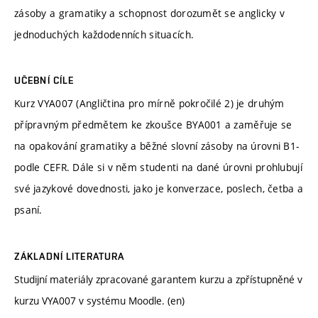
zásoby a gramatiky a schopnost dorozumět se anglicky v
jednoduchých každodenních situacích.
UČEBNÍ CÍLE
Kurz VYA007 (Angličtina pro mírně pokročilé 2) je druhým
přípravným předmětem ke zkoušce BYA001 a zaměřuje se
na opakování gramatiky a běžné slovní zásoby na úrovni B1-
podle CEFR. Dále si v něm studenti na dané úrovni prohlubují
své jazykové dovednosti, jako je konverzace, poslech, četba a
psaní.
ZÁKLADNÍ LITERATURA
Studijní materiály zpracované garantem kurzu a zpřístupněné v
kurzu VYA007 v systému Moodle. (en)