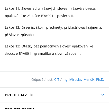
Lekce 11: Slovosled u frázových sloves; frázová slovesa;
opakování ke zkoušce BYA001 – poslech II.
Lekce 12:
Used to
; školní předměty; přivlastňovací zájmena;
příslovce způsobu
Lekce 13: Otázky bez pomocných sloves; opakovaní ke
zkoušce BYA001 - gramatika a slovní zásoba II.
Odpovědnost:
CIT
/
Ing. Miroslav Menšík, Ph.D.
PRO UCHAZEČE
Pojďte na FAST