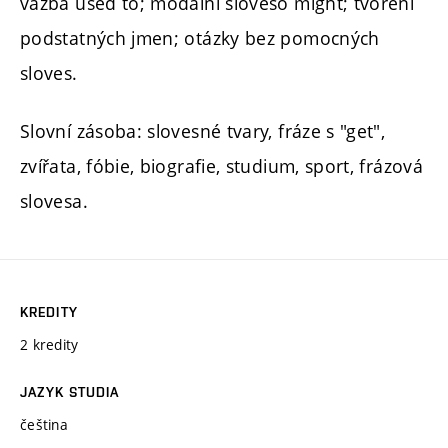
vazba used to; modální sloveso might; tvoření
podstatných jmen; otázky bez pomocných
sloves.
Slovní zásoba: slovesné tvary, fráze s "get",
zvířata, fóbie, biografie, studium, sport, frázová
slovesa.
KREDITY
2 kredity
JAZYK STUDIA
čeština