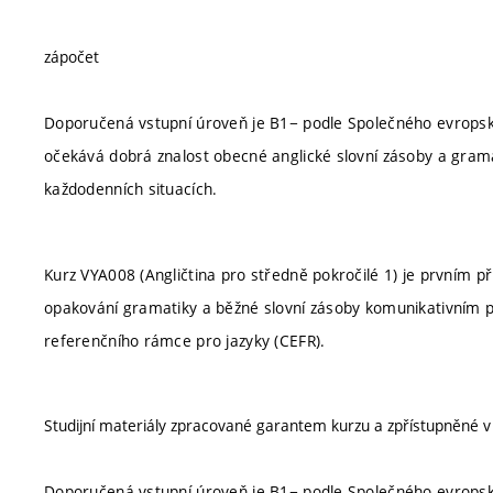
zápočet
Doporučená vstupní úroveň je B1− podle Společného evropsk
očekává dobrá znalost obecné anglické slovní zásoby a gram
každodenních situacích.
Kurz VYA008 (Angličtina pro středně pokročilé 1) je první
opakování gramatiky a běžné slovní zásoby komunikativním 
referenčního rámce pro jazyky (CEFR).
Studijní materiály zpracované garantem kurzu a zpřístupněné 
Doporučená vstupní úroveň je B1− podle Společného evropsk