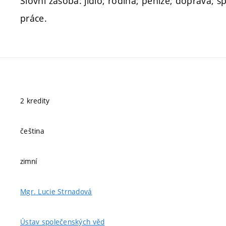
Slovní zásoba: jídlo; rodina; peníze; doprava; s
práce.
2 kredity
čeština
zimní
Mgr. Lucie Strnadová
Ústav společenských věd