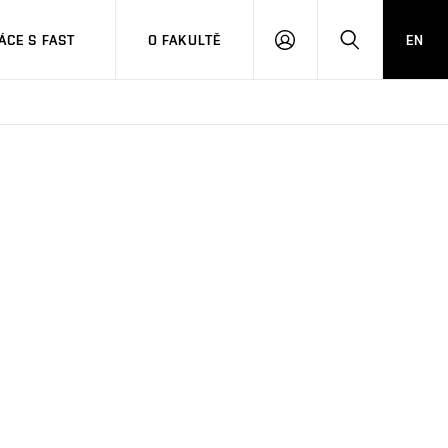
CE S FAST
O FAKULTĚ
EN
PŘIHLÁSIT
HLEDAT
SE