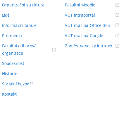
odkaz)
(externí
Organizační struktura
Fakultní Moodle
odkaz)
(externí
Lidé
VUT intraportál
odkaz)
(externí
Informační tabule
VUT mail na Office 365
odkaz)
(externí
Pro média
VUT mail na Google
odkaz)
(externí
Fakultní odborová
Zaměstnanecký intranet
(externí
odkaz)
organizace
odkaz)
Současnost
Historie
Sociální bezpečí
Kontakt