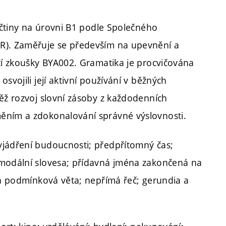
ličtiny na úrovni B1 podle Společného
FR). Zaměřuje se především na upevnění a
stí zkoušky BYA002. Gramatika je procvičována
svojili její aktivní používání v běžných
něž rozvoj slovní zásoby z každodenních
ěním a zdokonalování správné výslovnosti.
yjádření budoucnosti; předpřítomný čas;
 modální slovesa; přídavná jména zakončená na
uhá podmínková věta; nepřímá řeč; gerundia a