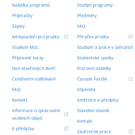
Nabídka programů
Studijní programy
Přijímačky
Předměty
Zápisy
FAQ
(externí
(externí
Ambasadoři pro prváky
Příručka prváka
odkaz)
odkaz)
Studium MSc.
Studium a práce v zahraničí
Přípravné kurzy
Studentské spolky
Den otevřených dveří
Pracovní nabídky
(externí
Celoživotní vzdělávání
Časopis Fasťák
odkaz)
FAQ
Stipendia
Kontakt
Směrnice a předpisy
Informace o zpracování
Stavební slovník
(externí
osobních údajů
Kontakt
odkaz)
(externí
E-přihláška
(externí
Závěrečné práce