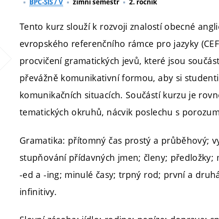
BPC-SIS / V
zimní semestr
2. ročník
Tento kurz slouží k rozvoji znalostí obecné ang
evropského referenčního rámce pro jazyky (CE
procvičení gramatických jevů, které jsou součá
převážně komunikativní formou, aby si studenti o
komunikačních situacích. Součástí kurzu je rov
tematických okruhů, nácvik poslechu s porozum
Gramatika: přítomný čas prostý a průběhový; v
stupňování přídavných jmen; členy; předložky;
-ed a -ing; minulé časy; trpný rod; první a dr
infinitivy.