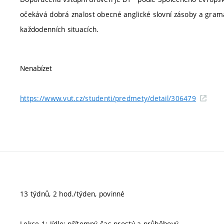
očekává dobrá znalost obecné anglické slovní zásoby a gram
každodenních situacích.
Nenabízet
https://www.vut.cz/studenti/predmety/detail/306479
13 týdnů, 2 hod./týden, povinné
Lekce 1: Jídlo; přítomný čas prostý a průběhový