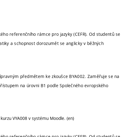
ého referenčního rámce pro jazyky (CEFR). Od studentů se
atiky a schopnost dorozumět se anglicky v běžných
m přípravným předmětem ke zkoušce BYA002. Zaměřuje se na
přístupem na úrovni B1 podle Společného evropského
v kurzu VYA008 v systému Moodle. (en)
ého referenčního rámce pro jazyky (CEFR). Od studentů se