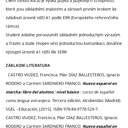
Cílem tohoto kurzu je výuka jazyka a jazykových schopností,
které jsou základními znalostmi a zároveň prvním krokem ke
zvládnutí úrovně nižší A1 podle ERR (Evropského referenčního
rámce).
Student zvládne poroozumět základním jednoduchým výrazům
a frázím a bude shopen vést jednoduchou komunikaci, dosáhne
výstupní úrovně A1 nižší dle SERR
ZÁKLADNÍ LITERATURA
CASTRO VIUDEZ, Francisca, Pilar DÍAZ BALLESTEROS, Ignacio
RODERO a Carmen SARDINERO FRANCO.
Nuevo espańol en
: curso de español
marcha: libro del alumno : nivel básico
como lengua extranjera
. Tercera edición. Alcobendas (Madrid):
SGEL - Educación, [2015]. ISBN 978-84-9778-529-7.
CASTRO VIUDEZ, Francisca, Pilar DÍAZ BALLESTEROS, Ignacio
RODERO a Carmen SARDINERO FRANCO.
Nuevo español en