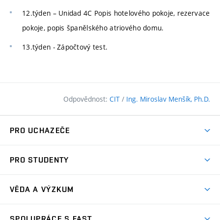
12.týden – Unidad 4C Popis hotelového pokoje, rezervace
pokoje, popis španělského atriového domu.
13.týden - Zápočtový test.
Odpovědnost:
CIT
/
Ing. Miroslav Menšík, Ph.D.
PRO UCHAZEČE
Pojďte na FAST
PRO STUDENTY
Nabídka programů
Časový plán studia
Přijímačky
VĚDA A VÝZKUM
Studijní programy
Zápisy
Úspěchy
Předměty
SPOLUPRÁCE S FAST
(externí
Ambasadoři pro prváky