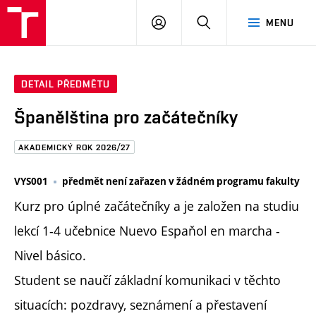
FAST
PŘIHLÁSIT
HLEDAT
MENU
VUT
SE
Brno
DETAIL PŘEDMĚTU
Španělština pro začátečníky
AKADEMICKÝ ROK 2026/27
VYS001
předmět není zařazen v žádném programu fakulty
Kurz pro úplné začátečníky a je založen na studiu
lekcí 1-4 učebnice Nuevo Espaňol en marcha -
Nivel básico.
Student se naučí základní komunikaci v těchto
situacích: pozdravy, seznámení a přestavení