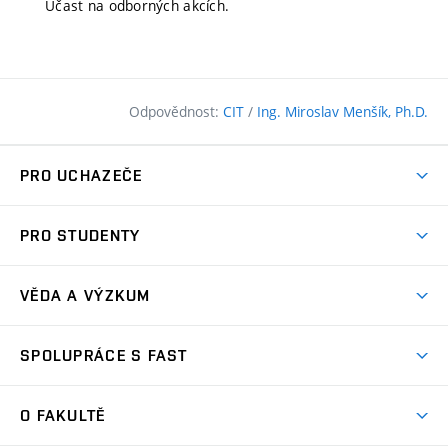
Účast na odborných akcích.
Odpovědnost:
CIT
/
Ing. Miroslav Menšík, Ph.D.
PRO UCHAZEČE
Pojďte na FAST
PRO STUDENTY
Nabídka programů
Časový plán studia
Přijímačky
VĚDA A VÝZKUM
Studijní programy
Zápisy
Úspěchy
Předměty
SPOLUPRÁCE S FAST
(externí
Ambasadoři pro prváky
Licence a patenty
odkaz)
FAQ
Studium MSc.
Firemní spolupráce
Centra výzkumu
O FAKULTĚ
(externí
Příručka prváka
Přípravné kurzy
Zahraniční spolupráce
odkaz)
Oblasti výzkumu