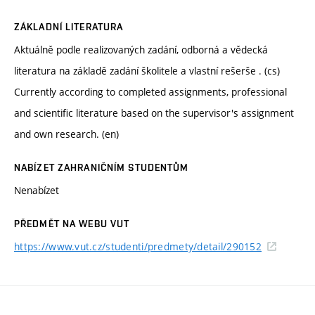
ZÁKLADNÍ LITERATURA
Aktuálně podle realizovaných zadání, odborná a vědecká
literatura na základě zadání školitele a vlastní rešerše . (cs)
Currently according to completed assignments, professional
and scientific literature based on the supervisor's assignment
and own research. (en)
NABÍZET ZAHRANIČNÍM STUDENTŮM
Nenabízet
PŘEDMĚT NA WEBU VUT
https://www.vut.cz/studenti/predmety/detail/290152