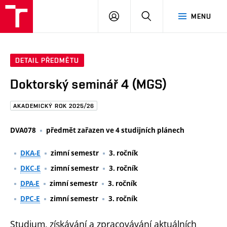
FAST
PŘIHLÁSIT
HLEDAT
MENU
VUT
SE
Brno
DETAIL PŘEDMĚTU
Doktorský seminář 4 (MGS)
AKADEMICKÝ ROK 2025/26
DVA078
předmět zařazen ve 4 studijních plánech
DKA-E
zimní semestr
3. ročník
DKC-E
zimní semestr
3. ročník
DPA-E
zimní semestr
3. ročník
DPC-E
zimní semestr
3. ročník
Studium, získávání a zpracovávání aktuálních