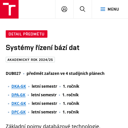
FAST
PŘIHLÁSIT
HLEDAT
MENU
VUT
SE
Brno
DETAIL PŘEDMĚTU
Systémy řízení bází dat
AKADEMICKÝ ROK 2024/25
DUB027
předmět zařazen ve 4 studijních plánech
DKA-GK
letní semestr
1. ročník
DPA-GK
letní semestr
1. ročník
DKC-GK
letní semestr
1. ročník
DPC-GK
letní semestr
1. ročník
Základní pojmy databázové technologie,