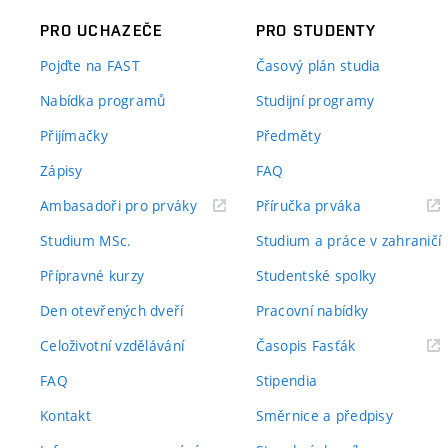
PRO UCHAZEČE
PRO STUDENTY
Pojďte na FAST
Časový plán studia
Nabídka programů
Studijní programy
Přijímačky
Předměty
Zápisy
FAQ
(externí
(externí
Ambasadoři pro prváky
Příručka prváka
odkaz)
odkaz)
Studium MSc.
Studium a práce v zahraničí
Přípravné kurzy
Studentské spolky
Den otevřených dveří
Pracovní nabídky
(externí
Celoživotní vzdělávání
Časopis Fasťák
odkaz)
FAQ
Stipendia
Kontakt
Směrnice a předpisy