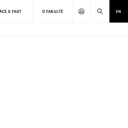
CE S FAST
O FAKULTĚ
EN
PŘIHLÁSIT
HLEDAT
SE