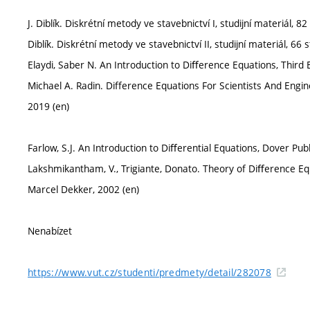
J. Diblík. Diskrétní metody ve stavebnictví I, studijní materiál, 82
Diblík. Diskrétní metody ve stavebnictví II, studijní materiál, 66 s
Elaydi, Saber N. An Introduction to Diﬀerence Equations, Third E
Michael A. Radin. Difference Equations For Scientists And Enginee
2019 (en)
Farlow, S.J. An Introduction to Diﬀerential Equations, Dover Publ
Lakshmikantham, V., Trigiante, Donato. Theory of Diﬀerence Eq
Marcel Dekker, 2002 (en)
Nenabízet
https://www.vut.cz/studenti/predmety/detail/282078