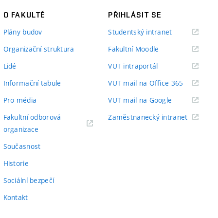
O FAKULTĚ
PŘIHLÁSIT SE
(externí
Plány budov
Studentský intranet
odkaz)
(externí
Organizační struktura
Fakultní Moodle
odkaz)
(externí
Lidé
VUT intraportál
odkaz)
(externí
Informační tabule
VUT mail na Office 365
odkaz)
(externí
Pro média
VUT mail na Google
odkaz)
(externí
Fakultní odborová
Zaměstnanecký intranet
(externí
odkaz)
organizace
odkaz)
Současnost
Historie
Sociální bezpečí
Kontakt