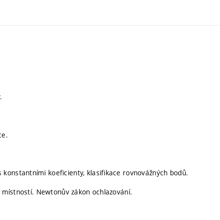
.
ce.
konstantními koeficienty, klasifikace rovnovážných bodů.
ka místností. Newtonův zákon ochlazování.