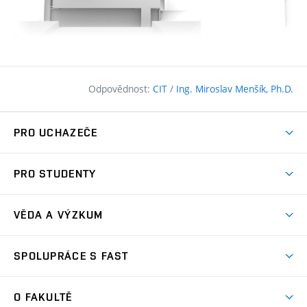
Odpovědnost:
CIT
/
Ing. Miroslav Menšík, Ph.D.
PRO UCHAZEČE
Pojďte na FAST
PRO STUDENTY
Nabídka programů
Časový plán studia
Přijímačky
VĚDA A VÝZKUM
Studijní programy
Zápisy
Úspěchy
Předměty
SPOLUPRÁCE S FAST
(externí
Ambasadoři pro prváky
Licence a patenty
odkaz)
FAQ
Studium MSc.
Firemní spolupráce
Centra výzkumu
O FAKULTĚ
(externí
Příručka prváka
Přípravné kurzy