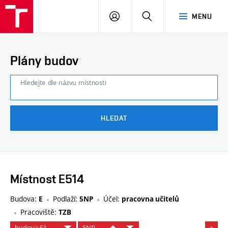
FAST
PŘIHLÁSIT
HLEDAT
MENU
VUT
SE
Brno
Plány budov
Hledejte dle názvu místnosti
HLEDAT
Místnost E514
Budova:
Podlaží:
Účel:
E
5NP
pracovna učitelů
Pracoviště:
TZB