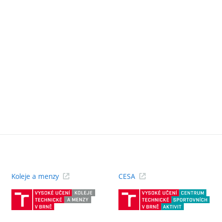
Koleje a menzy
CESA
(externí
(ext
odkaz)
odk