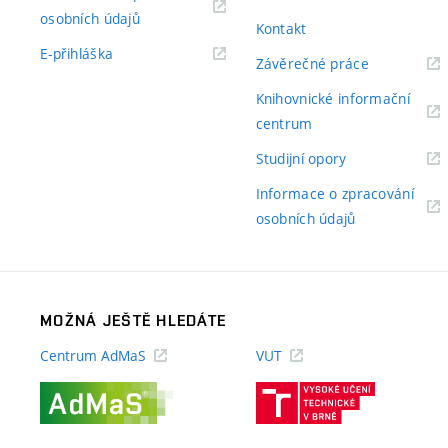
(externí
osobních údajů
Kontakt
odkaz)
(externí
E-přihláška
(externí
Závěrečné práce
odkaz)
odkaz)
Knihovnické informační
(externí
centrum
odkaz)
(externí
Studijní opory
odkaz)
Informace o zpracování
(externí
osobních údajů
odkaz)
MOŽNÁ JEŠTĚ HLEDÁTE
Centrum AdMaS
VUT
(externí
(externí
odkaz)
odkaz)