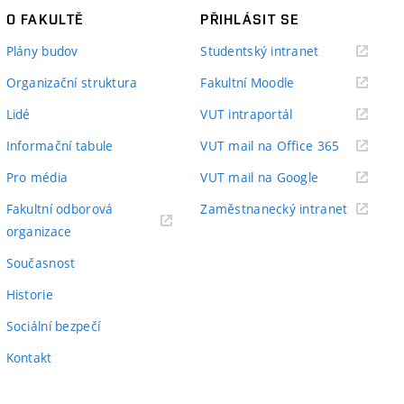
O FAKULTĚ
PŘIHLÁSIT SE
(externí
Plány budov
Studentský intranet
odkaz)
(externí
Organizační struktura
Fakultní Moodle
odkaz)
(externí
Lidé
VUT intraportál
odkaz)
(externí
Informační tabule
VUT mail na Office 365
odkaz)
(externí
Pro média
VUT mail na Google
odkaz)
(externí
Fakultní odborová
Zaměstnanecký intranet
(externí
odkaz)
organizace
odkaz)
Současnost
Historie
Sociální bezpečí
Kontakt