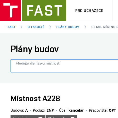
PRO UCHAZEČE
FAST
O FAKULTĚ
PLÁNY BUDOV
DETAIL MÍSTNOS
Plány budov
Hledejte dle názvu místnosti
Místnost A228
Budova:
Podlaží:
Účel:
Pracoviště:
A
2NP
kancelář
OPT