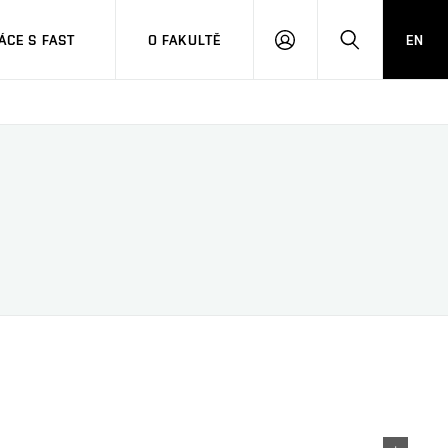
CE S FAST
O FAKULTĚ
EN
PŘIHLÁSIT
HLEDAT
SE