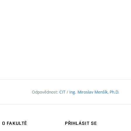
erní
z)
Odpovědnost:
CIT
/
Ing. Miroslav Menšík, Ph.D.
O FAKULTĚ
PŘIHLÁSIT SE