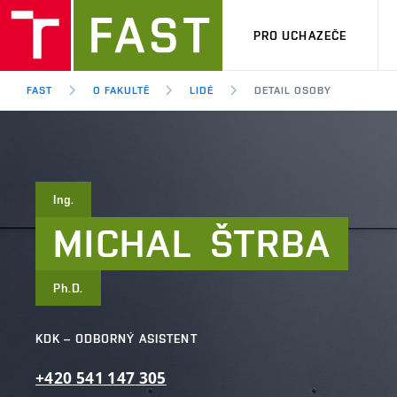
PRO UCHAZEČE
FAST
O FAKULTĚ
LIDÉ
DETAIL OSOBY
Ing.
MICHAL
ŠTRBA
Ph.D.
KDK – ODBORNÝ ASISTENT
+420
541
147
305