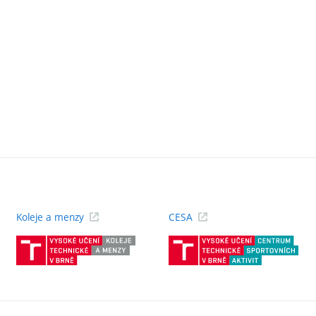
Koleje a menzy
CESA
(externí
(ext
odkaz)
odk