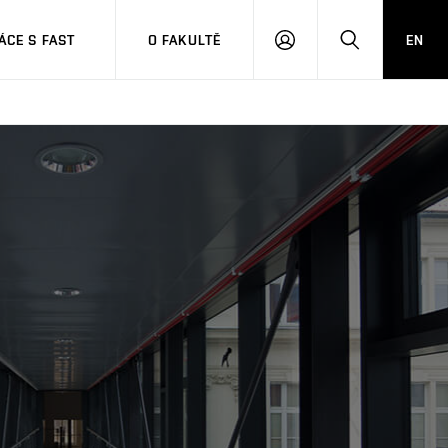
CE S FAST
O FAKULTĚ
EN
PŘIHLÁSIT
HLEDAT
SE