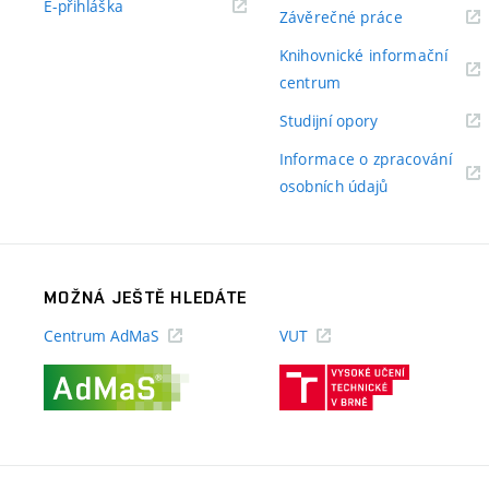
(externí
E-přihláška
(externí
Závěrečné práce
odkaz)
odkaz)
Knihovnické informační
(externí
centrum
odkaz)
(externí
Studijní opory
odkaz)
Informace o zpracování
(externí
osobních údajů
odkaz)
MOŽNÁ JEŠTĚ HLEDÁTE
Centrum AdMaS
VUT
(externí
(externí
odkaz)
odkaz)