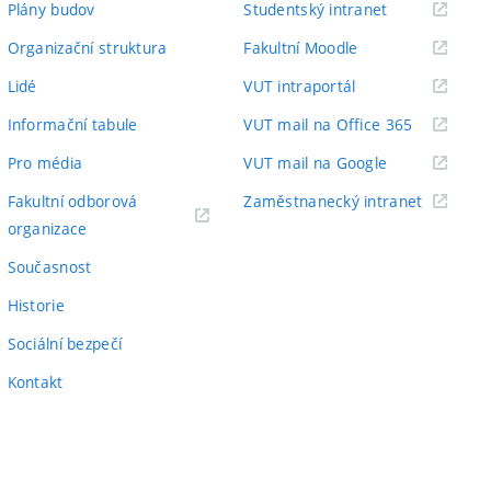
(externí
Plány budov
Studentský intranet
odkaz)
(externí
Organizační struktura
Fakultní Moodle
odkaz)
(externí
Lidé
VUT intraportál
odkaz)
(externí
Informační tabule
VUT mail na Office 365
odkaz)
(externí
Pro média
VUT mail na Google
odkaz)
(externí
Fakultní odborová
Zaměstnanecký intranet
(externí
odkaz)
organizace
odkaz)
Současnost
Historie
Sociální bezpečí
Kontakt