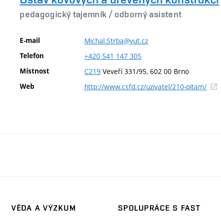
pedagogický tajemník /
odborný asistent
E-mail
Michal.Strba@vut.cz
Telefon
+420
541
147
305
Místnost
C219
Veveří 331/95, 602 00 Brno
(ext
Web
http://www.csfd.cz/uzivatel/210-pitam/
odka
VĚDA A VÝZKUM
SPOLUPRÁCE S FAST