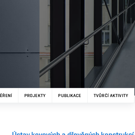
ĚŘENÍ
PROJEKTY
PUBLIKACE
TVŮRČÍ AKTIVITY
Ústav kovových a dřevěných konstrukcí