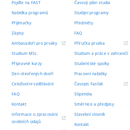
Pojďte na FAST
Časový plán studia
Nabídka programů
Studijní programy
Přijímačky
Předměty
Zápisy
FAQ
(externí
(externí
Ambasadoři pro prváky
Příručka prváka
odkaz)
odkaz)
Studium MSc.
Studium a práce v zahraničí
Přípravné kurzy
Studentské spolky
Den otevřených dveří
Pracovní nabídky
(externí
Celoživotní vzdělávání
Časopis Fasťák
odkaz)
FAQ
Stipendia
Kontakt
Směrnice a předpisy
Informace o zpracování
Stavební slovník
(externí
osobních údajů
Kontakt
odkaz)