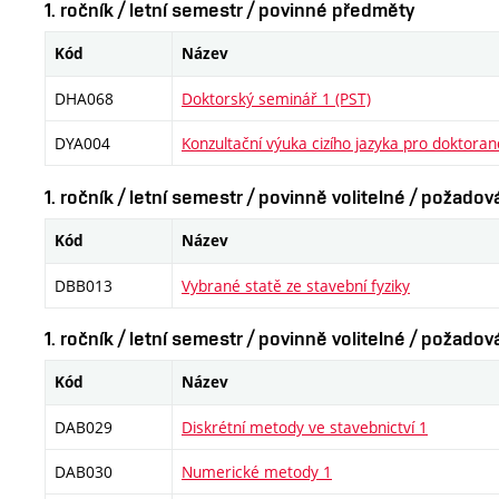
1. ročník / letní semestr / povinné předměty
Kód
Název
DHA068
Doktorský seminář 1 (PST)
DYA004
Konzultační výuka cizího jazyka pro doktora
1. ročník / letní semestr / povinně volitelné / požado
Kód
Název
DBB013
Vybrané statě ze stavební fyziky
1. ročník / letní semestr / povinně volitelné / požado
Kód
Název
DAB029
Diskrétní metody ve stavebnictví 1
DAB030
Numerické metody 1