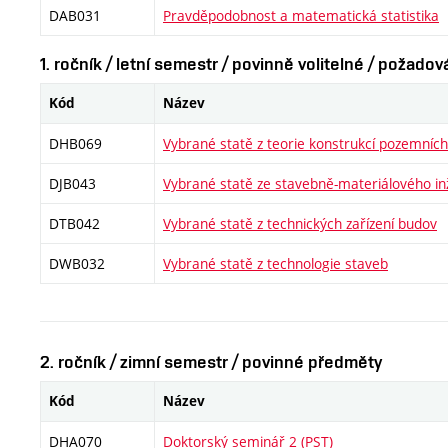
DAB031
Pravděpodobnost a matematická statistika
1. ročník / letní semestr / povinně volitelné / požado
Kód
Název
DHB069
Vybrané statě z teorie konstrukcí pozemníc
DJB043
Vybrané statě ze stavebně-materiálového in
DTB042
Vybrané statě z technických zařízení budov
DWB032
Vybrané statě z technologie staveb
2. ročník / zimní semestr / povinné předměty
Kód
Název
DHA070
Doktorský seminář 2 (PST)