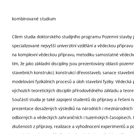
kombinované studium
Cílem studia doktorského studijního programu Pozemní stavby 
specializované nejvyšší univerzitní vzdělání a vědeckou přípra
na komplexní vědeckou přípravu, metodiku samostatné vědecké 
tím, že jako základní disciplíny jsou prezentovány oblasti pozemn
stavebních konstrukcí, konstrukcí dřevostaveb, sanace stavebníc
modelování fyzikálních procesů a úloh stavební fyziky. Vědecká
výchozích teoretických disciplín přírodovědného základu a teore
Součástí studia je také zapojení studentů do přípravy a řešení
prezentace dosažených výsledků na národních i mezinárodních 
odborných a vědeckých zahraničních i tuzemských časopisech. B
zkušenosti z přípravy, realizace a vyhodnocení experimentů a p