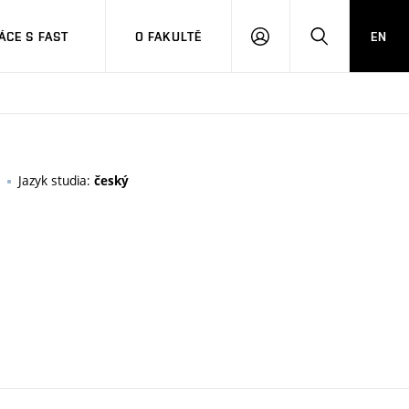
CE S FAST
O FAKULTĚ
EN
PŘIHLÁSIT
HLEDAT
SE
Jazyk studia:
český