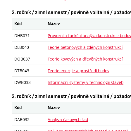
2. ročník / zimní semestr / povinně volitelné / požad
Kód
Název
DHB071
Provozní a funkční analýza konstrukce budo
DLB040
Teorie betonových a zděných konstrukcí
DOB037
Teorie kovových a dřevěných konstrukcí
DTB043
Teorie energie a prostředí budov
DWB033
Informační systémy v technologii staveb
2. ročník / zimní semestr / povinně volitelné / požad
Kód
Název
DAB032
Analýza časových řad