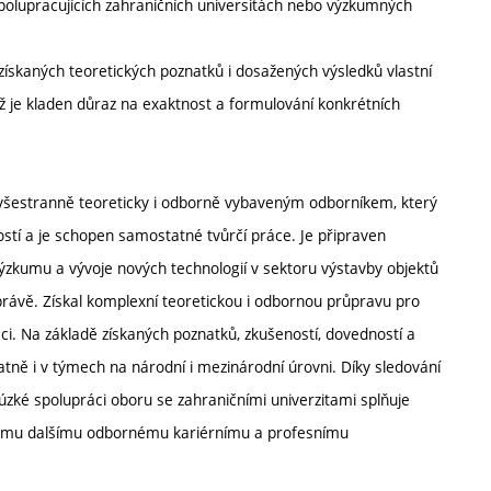
 spolupracujících zahraničních universitách nebo výzkumných
ískaných teoretických poznatků i dosažených výsledků vlastní
níž je kladen důraz na exaktnost a formulování konkrétních
všestranně teoreticky i odborně vybaveným odborníkem, který
stí a je schopen samostatné tvůrčí práce. Je připraven
ýzkumu a vývoje nových technologií v sektoru výstavby objektů
správě. Získal komplexní teoretickou i odbornou průpravu pro
i. Na základě získaných poznatků, zkušeností, dovedností a
atně i v týmech na národní i mezinárodní úrovni. Díky sledování
 úzké spolupráci oboru se zahraničními univerzitami splňuje
vému dalšímu odbornému kariérnímu a profesnímu