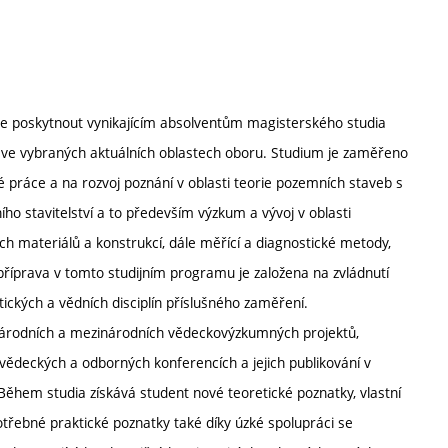
je poskytnout vynikajícím absolventům magisterského studia
vu ve vybraných aktuálních oblastech oboru. Studium je zaměřeno
práce a na rozvoj poznání v oblasti teorie pozemních staveb s
ího stavitelství a to především výzkum a vývoj v oblasti
h materiálů a konstrukcí, dále měřící a diagnostické metody,
 příprava v tomto studijním programu je založena na zvládnutí
tických a vědních disciplín příslušného zaměření.
 národních a mezinárodních vědeckovýzkumných projektů,
vědeckých a odborných konferencích a jejich publikování v
ěhem studia získává student nové teoretické poznatky, vlastní
otřebné praktické poznatky také díky úzké spolupráci se