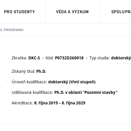
PRO STUDENTY
VĚDA A VÝZKUM
SPOLUPRÁ
IL PROGRAMU
Zkratka:
Kód:
Typ studia:
DKC-S
P0732D260018
doktorský
Získaný titul:
Ph.D.
Úroveň kvalifikace:
doktorský (třetí stupeň)
Udělovaná kvalifikace:
Ph.D. v oblasti "Pozemní stavby"
Akreditace:
8. října 2019
–
8. října 2029