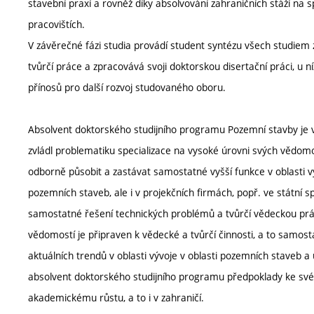
stavební praxí a rovněž díky absolvování zahraničních stáží na
pracovištích.
V závěrečné fázi studia provádí student syntézu všech studiem z
tvůrčí práce a zpracovává svoji doktorskou disertační práci, u 
přínosů pro další rozvoj studovaného oboru.
Absolvent doktorského studijního programu Pozemní stavby je 
zvládl problematiku specializace na vysoké úrovni svých vědomo
odborně působit a zastávat samostatné vyšší funkce v oblasti v
pozemních staveb, ale i v projekčních firmách, popř. ve státní 
samostatné řešení technických problémů a tvůrčí vědeckou prác
vědomostí je připraven k vědecké a tvůrčí činnosti, a to samost
aktuálních trendů v oblasti vývoje v oblasti pozemních staveb a
absolvent doktorského studijního programu předpoklady ke s
akademickému růstu, a to i v zahraničí.