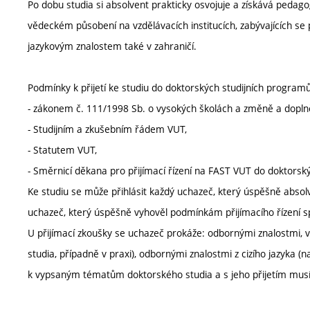
Po dobu studia si absolvent prakticky osvojuje a získává pedago
vědeckém působení na vzdělávacích institucích, zabývajících s
jazykovým znalostem také v zahraničí.
Podmínky k přijetí ke studiu do doktorských studijních programů
- zákonem č. 111/1998 Sb. o vysokých školách a změně a doplně
- Studijním a zkušebním řádem VUT,
- Statutem VUT,
- Směrnicí děkana pro přijímací řízení na FAST VUT do doktorsk
Ke studiu se může přihlásit každý uchazeč, který úspěšně absolv
uchazeč, který úspěšně vyhověl podmínkám přijímacího řízení sp
U přijímací zkoušky se uchazeč prokáže: odbornými znalostmi,
studia, případně v praxi), odbornými znalostmi z cizího jazyka (
k vypsaným tématům doktorského studia a s jeho přijetím musí 