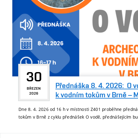
30
Přednáška 8. 4. 2026: O v
BŘEZEN
k vodním tokům v Brně – 
2026
Dne 8. 4. 2026 od 16 h v místnosti Z401 proběhne předn
tokům v Brně z cyklu přednášek O vodě, přednášejícím b