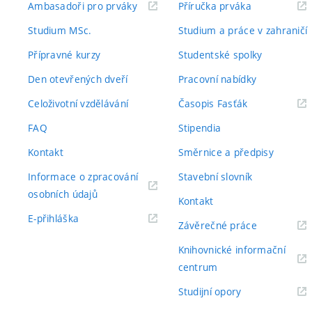
(externí
(externí
Ambasadoři pro prváky
Příručka prváka
odkaz)
odkaz)
Studium MSc.
Studium a práce v zahraničí
Přípravné kurzy
Studentské spolky
Den otevřených dveří
Pracovní nabídky
(externí
Celoživotní vzdělávání
Časopis Fasťák
odkaz)
FAQ
Stipendia
Kontakt
Směrnice a předpisy
Informace o zpracování
Stavební slovník
(externí
osobních údajů
Kontakt
odkaz)
(externí
E-přihláška
(externí
Závěrečné práce
odkaz)
odkaz)
Knihovnické informační
(externí
centrum
odkaz)
(externí
Studijní opory
odkaz)