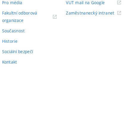
(externí
Pro média
VUT mail na Google
odkaz)
(externí
Fakultní odborová
Zaměstnanecký intranet
(externí
odkaz)
organizace
odkaz)
Současnost
Historie
Sociální bezpečí
Kontakt