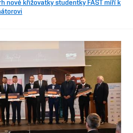
h nové křižovatky studentky FAST míří k
átorovi