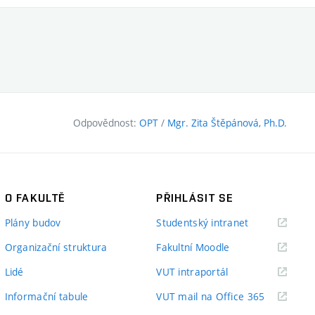
Odpovědnost:
OPT
/
Mgr. Zita Štěpánová, Ph.D.
O FAKULTĚ
PŘIHLÁSIT SE
(externí
Plány budov
Studentský intranet
odkaz)
(externí
Organizační struktura
Fakultní Moodle
odkaz)
(externí
Lidé
VUT intraportál
odkaz)
(externí
Informační tabule
VUT mail na Office 365
odkaz)