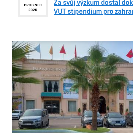
Za svůj výzkum dostal do
PROSINEC
VUT stipendium pro zahra
2025