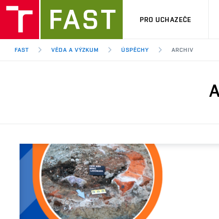
PRO UCHAZEČE
FAST
VĚDA A VÝZKUM
ÚSPĚCHY
ARCHIV
A