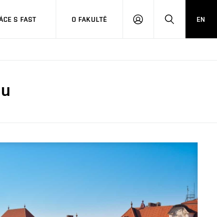
CE S FAST
O FAKULTĚ
EN
PŘIHLÁSIT
HLEDAT
SE
mu