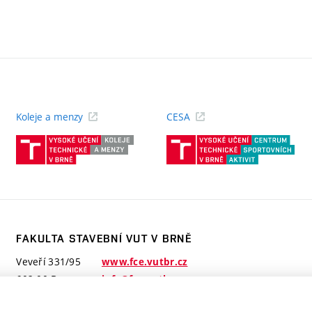
Koleje a menzy
CESA
(externí
(ext
odkaz)
odk
FAKULTA STAVEBNÍ VUT V BRNĚ
Veveří 331/95
www.fce.vutbr.cz
602 00 Brno
info@fce.vutbr.cz