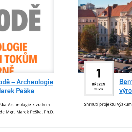
1
Bema
odě – Archeologie
BŘEZEN
výro
Marek Peška
2026
Shrnutí projektu Výzkum 
áška Archeologie k vodním
ude Mgr. Marek Peška, Ph.D.