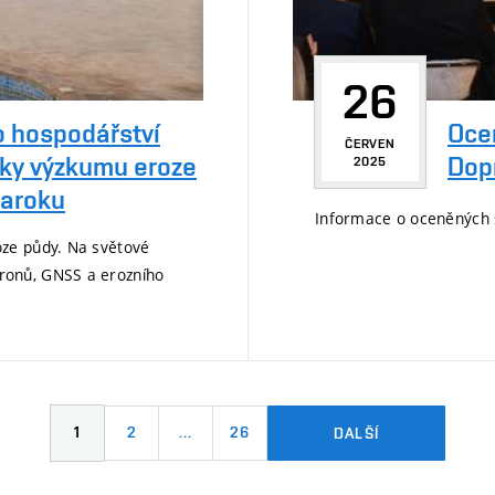
26
o hospodářství
Oce
ČERVEN
dky výzkumu eroze
Dop
2025
Maroku
Informace o oceněných s
ze půdy. Na světové
ronů, GNSS a erozního
1
2
…
26
DALŠÍ