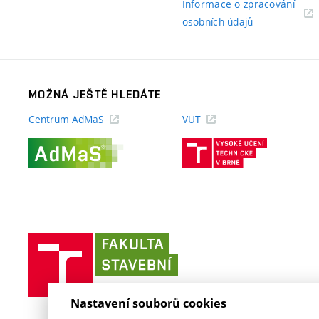
Informace o zpracování
(externí
osobních údajů
odkaz)
MOŽNÁ JEŠTĚ HLEDÁTE
Centrum AdMaS
VUT
(externí
(externí
odkaz)
odkaz)
Fakulta
stavební
VUT
v
Nastavení souborů cookies
Brně