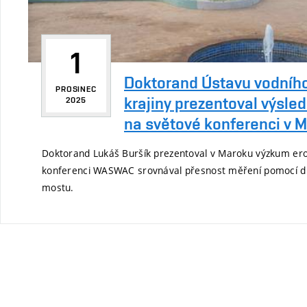
1
Doktorand Ústavu vodníh
PROSINEC
krajiny prezentoval výsle
2025
na světové konferenci v 
Doktorand Lukáš Buršík prezentoval v Maroku výzkum ero
konferenci WASWAC srovnával přesnost měření pomocí d
mostu.