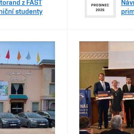
ktorand z FAST
Návr
PROSINEC
niční studenty
prim
2025