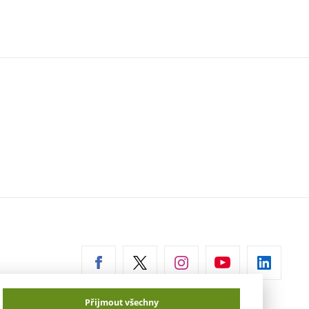
erní
az)
Přijmout všechny