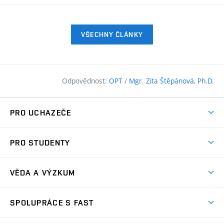
VŠECHNY ČLÁNKY
Odpovědnost:
OPT
/
Mgr. Zita Štěpánová, Ph.D.
PRO UCHAZEČE
Pojďte na FAST
PRO STUDENTY
Nabídka programů
Časový plán studia
Přijímačky
VĚDA A VÝZKUM
Studijní programy
Zápisy
Úspěchy
Předměty
SPOLUPRÁCE S FAST
(externí
Ambasadoři pro prváky
Licence a patenty
odkaz)
FAQ
Studium MSc.
Firemní spolupráce