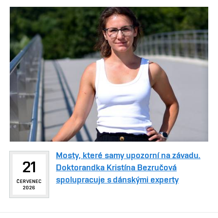
Mosty, které samy upozorní na závadu.
21
Doktorandka Kristína Bezručová
spolupracuje s dánskými experty
ČERVENEC
2026