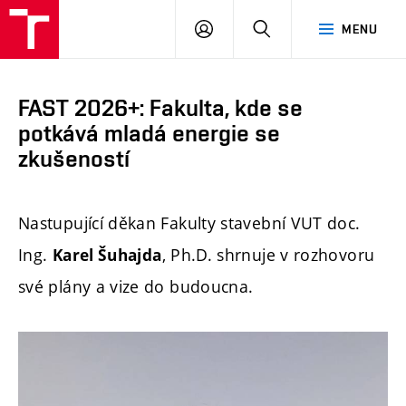
FAST
PŘIHLÁSIT
HLEDAT
MENU
VUT
SE
Brno
FAST 2026+: Fakulta, kde se
potkává mladá energie se
zkušeností
Nastupující děkan Fakulty stavební VUT doc.
Ing.
, Ph.D. shrnuje v rozhovoru
Karel Šuhajda
své plány a vize do budoucna.