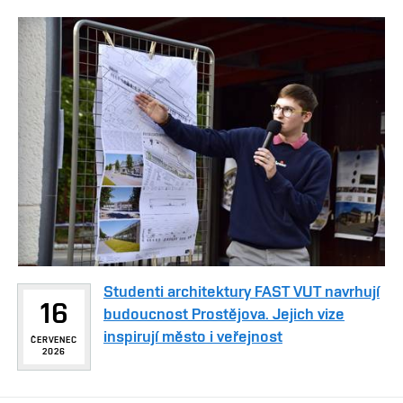
Studenti architektury FAST VUT navrhují
16
budoucnost Prostějova. Jejich vize
inspirují město i veřejnost
ČERVENEC
2026