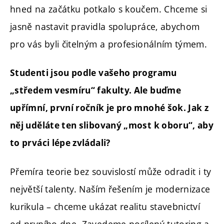
hned na začátku potkalo s koučem. Chceme si
jasně nastavit pravidla spolupráce, abychom
pro vás byli čitelným a profesionálním týmem.
Studenti jsou podle vašeho programu
„středem vesmíru“ fakulty. Ale buďme
upřímní, první ročník je pro mnohé šok. Jak z
něj uděláte ten slibovaný „most k oboru“, aby
to prváci lépe zvládali?
Přemíra teorie bez souvislostí může odradit i ty
největší talenty. Naším řešením je modernizace
kurikula – chceme ukázat realitu stavebnictví
od prvního dne. Zavedeme posílený tutoring a