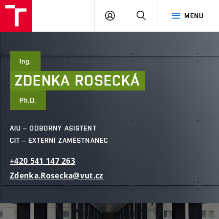
FAST
PŘIHLÁSIT
HLEDAT
MENU
VUT
SE
Brno
Ing.
ZDENKA
ROSECKÁ
Ph.D.
AIU – ODBORNÝ ASISTENT
CIT – EXTERNÍ ZAMĚSTNANEC
+420
541
147
263
Zdenka.Rosecka@vut.cz