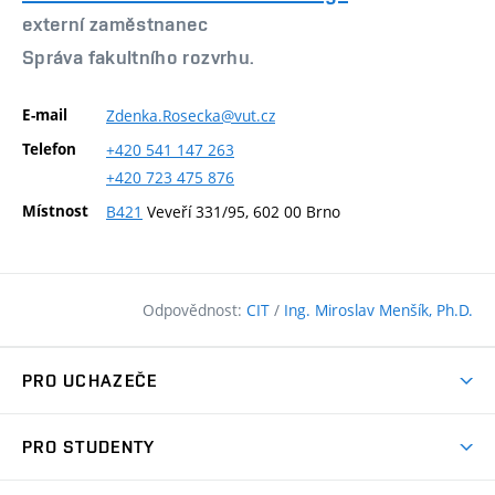
externí zaměstnanec
Správa fakultního rozvrhu.
E-mail
Zdenka.Rosecka@vut.cz
Telefon
+420
541
147
263
+420
723
475
876
Místnost
B421
Veveří 331/95, 602 00 Brno
Odpovědnost:
CIT
/
Ing. Miroslav Menšík, Ph.D.
PRO UCHAZEČE
Pojďte na FAST
PRO STUDENTY
Nabídka programů
Časový plán studia