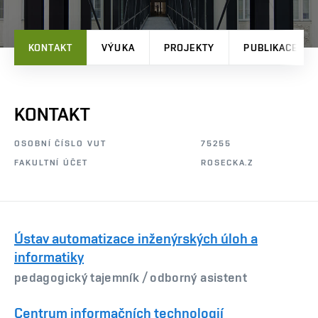
KONTAKT
VÝUKA
PROJEKTY
PUBLIKACE
KONTAKT
OSOBNÍ ČÍSLO VUT
75255
FAKULTNÍ ÚČET
ROSECKA.Z
Ústav automatizace inženýrských úloh a
informatiky
pedagogický tajemník /
odborný asistent
Centrum informačních technologií