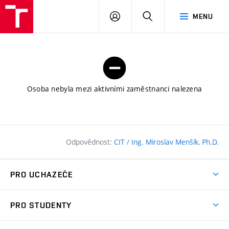
FAST
PŘIHLÁSIT
HLEDAT
MENU
VUT
SE
Brno
Osoba nebyla mezi aktivními zaměstnanci nalezena
Odpovědnost:
CIT
/
Ing. Miroslav Menšík, Ph.D.
PRO UCHAZEČE
Pojďte na FAST
PRO STUDENTY
Nabídka programů
Časový plán studia