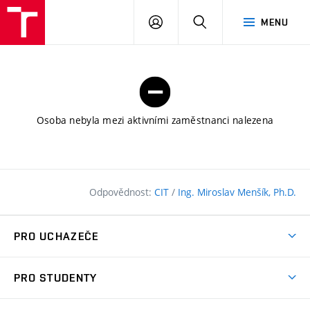
FAST
PŘIHLÁSIT
HLEDAT
MENU
VUT
SE
Brno
Osoba nebyla mezi aktivními zaměstnanci nalezena
Odpovědnost:
CIT
/
Ing. Miroslav Menšík, Ph.D.
PRO UCHAZEČE
Pojďte na FAST
PRO STUDENTY
Nabídka programů
Časový plán studia