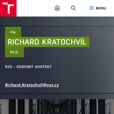
FAST
PŘIHLÁSIT
HLEDAT
MENU
VUT
SE
Brno
Ing.
RICHARD
KRATOCHVÍL
Ph.D.
GED – ODBORNÝ ASISTENT
Richard.Kratochvil@vut.cz