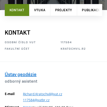
KONTAKT
VÝUKA
PROJEKTY
PUBLIKACE
KONTAKT
OSOBNÍ ČÍSLO VUT
117584
FAKULTNÍ ÚČET
KRATOCHVIL.R2
Ústav geodézie
odborný asistent
E-mail
Richard.Kratochvil@vut.cz
117584@vutbr.cz