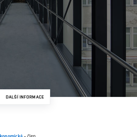
DALŠÍ INFORMACE
– člen
konomická