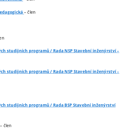
– člen
edagogická
len
ých studijních programů
/
Rada NSP Stavební inženýrství –
ých studijních programů
/
Rada NSP Stavební inženýrství –
ých studijních programů
/
Rada BSP Stavební inženýrství
– člen
P