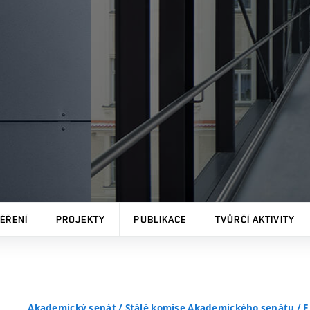
ĚŘENÍ
PROJEKTY
PUBLIKACE
TVŮRČÍ AKTIVITY
Akademický senát
/
Stálé komise Akademického senátu
/
E