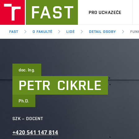
PRO UCHAZEČE
FAST
O FAKULTĚ
LIDÉ
DETAIL OSOBY
FUN
doc. Ing.
PETR
CIKRLE
Ph.D.
SZK – DOCENT
+420
541
147
814