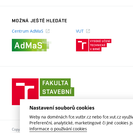
MOŽNÁ JEŠTĚ HLEDÁTE
Centrum AdMaS
VUT
(externí
(externí
odkaz)
odkaz)
Fakulta
stavební
VUT
v
Nastavení souborů cookies
Brně
Weby na doménách fce.vutbr.cz nebo fce.vut.cz využíva
Preferenční, analytické, marketingové či jiné cookies 
Informace o používání cookies
Copyright © 2026 VUT v Brně