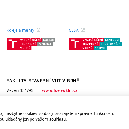
Koleje a menzy
CESA
(externí
(ext
odkaz)
odk
FAKULTA STAVEBNÍ VUT V BRNĚ
Veveří 331/95
www.fce.vutbr.cz
602 00 Brno
info@fce.vutbr.cz
jí nezbytné cookies soubory pro zajištění správné funkčnosti.
jsou ukládány jen po Vašem souhlasu.