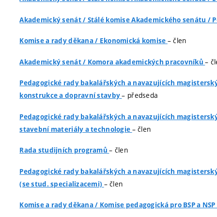
Akademický senát
/
Stálé komise Akademického senátu
/
P
– člen
Komise a rady děkana
/
Ekonomická komise
– č
Akademický senát
/
Komora akademických pracovníků
Pedagogické rady bakalářských a navazujících magistersk
– předseda
konstrukce a dopravní stavby
Pedagogické rady bakalářských a navazujících magistersk
– člen
stavební materiály a technologie
– člen
Rada studijních programů
Pedagogické rady bakalářských a navazujících magistersk
– člen
(se stud. specializacemi)
Komise a rady děkana
/
Komise pedagogická pro BSP a NS