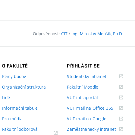
Odpovědnost:
CIT
/
Ing. Miroslav Menšík, Ph.D.
O FAKULTĚ
PŘIHLÁSIT SE
(externí
Plány budov
Studentský intranet
odkaz)
(externí
Organizační struktura
Fakultní Moodle
odkaz)
(externí
Lidé
VUT intraportál
odkaz)
(externí
Informační tabule
VUT mail na Office 365
odkaz)
(externí
Pro média
VUT mail na Google
odkaz)
(externí
Fakultní odborová
Zaměstnanecký intranet