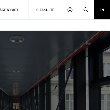
CE S FAST
O FAKULTĚ
EN
PŘIHLÁSIT
HLEDAT
SE