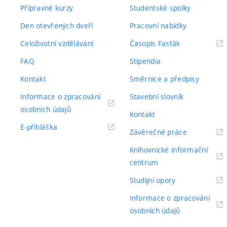
Přípravné kurzy
Studentské spolky
Den otevřených dveří
Pracovní nabídky
(externí
Celoživotní vzdělávání
Časopis Fasťák
odkaz)
FAQ
Stipendia
Kontakt
Směrnice a předpisy
Informace o zpracování
Stavební slovník
(externí
osobních údajů
Kontakt
odkaz)
(externí
E-přihláška
(externí
Závěrečné práce
odkaz)
odkaz)
Knihovnické informační
(externí
centrum
odkaz)
(externí
Studijní opory
odkaz)
Informace o zpracování
(externí
osobních údajů
odkaz)