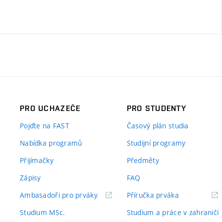
PRO UCHAZEČE
PRO STUDENTY
Pojďte na FAST
Časový plán studia
Nabídka programů
Studijní programy
Přijímačky
Předměty
Zápisy
FAQ
(externí
(externí
Ambasadoři pro prváky
Příručka prváka
odkaz)
odkaz)
Studium MSc.
Studium a práce v zahraničí