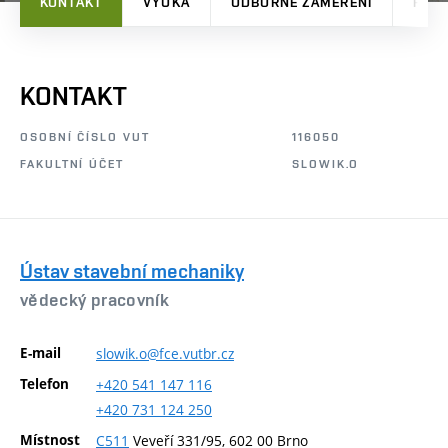
KONTAKT
VÝUKA
ODBORNÉ ZAMĚŘENÍ
PRO
KONTAKT
OSOBNÍ ČÍSLO VUT
116050
FAKULTNÍ ÚČET
SLOWIK.O
Ústav stavební mechaniky
vědecký pracovník
E-mail
slowik.o@fce.vutbr.cz
Telefon
+420
541
147
116
+420
731
124
250
Místnost
C511
Veveří 331/95, 602 00 Brno