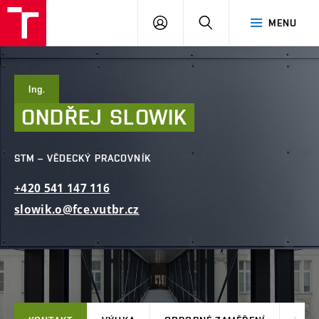
FAST
PŘIHLÁSIT
HLEDAT
MENU
VUT
SE
Brno
Ing.
ONDŘEJ
SLOWIK
STM – VĚDECKÝ PRACOVNÍK
+420
541
147
116
slowik.o@fce.vutbr.cz