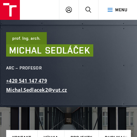
FAST
PŘIHLÁSIT
HLEDAT
MENU
VUT
SE
Brno
prof. Ing. arch.
MICHAL
SEDLÁČEK
ARC – PROFESOR
+420
541
147
479
Michal.Sedlacek2@vut.cz