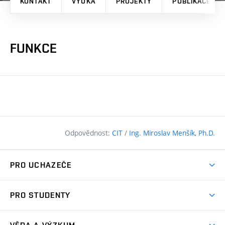
KONTAKT
VÝUKA
PROJEKTY
PUBLIKACE
FUNKCE
Odpovědnost:
CIT
/
Ing. Miroslav Menšík, Ph.D.
PRO UCHAZEČE
Pojďte na FAST
PRO STUDENTY
Nabídka programů
Časový plán studia
Přijímačky