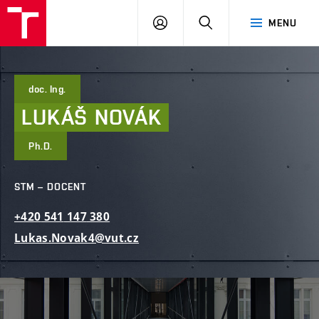
FAST
PŘIHLÁSIT
HLEDAT
MENU
VUT
SE
Brno
doc. Ing.
LUKÁŠ
NOVÁK
Ph.D.
STM – DOCENT
+420
541
147
380
Lukas.Novak4@vut.cz