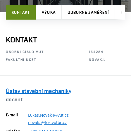
KONTAKT
VÝUKA
ODBORNÉ ZAMĚŘENÍ
PRO
KONTAKT
OSOBNÍ ČÍSLO VUT
154284
FAKULTNÍ ÚČET
NOVAK.L
Ústav stavební mechaniky
docent
E-mail
Lukas.Novak4@vut.cz
novak.l@fce.vutbr.cz