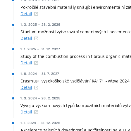
1. 3. 2026
–
28. 2. 2027
Pokročilé stavební materiály snižující environmentální z
Detail
1. 3. 2025
–
28. 2. 2026
Studium možnosti vytvrzování cementových i necement
Detail
1. 1. 2025
–
31. 12. 2027
Study of the combustion process in fibrous organic mate
Detail
1. 8. 2024
–
31. 7. 2027
Erasmus+ vysokoškolské vzdělávání KA171 - výzva 2024
Detail
1. 3. 2024
–
28. 2. 2025
Vývoj a výzkum nových typů kompozitních materiálů vy
Detail
1. 1. 2024
–
31. 12. 2025
Akcelerace zelených dovedností a udržitelnosti na VUT v