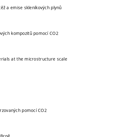
átěž a emise skleníkových plynů
ových kompozitů pomocí CO2
rials at the microstructure scale
tvrzovaných pomocí CO2
 Brně