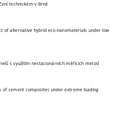
čení technickém v Brně
ct of alternative hybrid eco-nanomaterials under low
anelů s využitím nestacionárních měřících metod
ies of cement composites under extreme loading