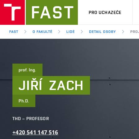
PRO UCHAZEČE
FAST
O FAKULTĚ
LIDÉ
DETAIL OSOBY
PRO
prof. Ing.
JIŘÍ
ZACH
Ph.D.
THD – PROFESOR
+420
541
147
516