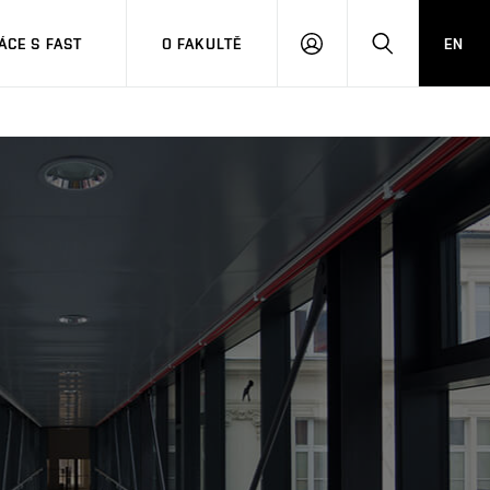
CE S FAST
O FAKULTĚ
EN
PŘIHLÁSIT
HLEDAT
SE