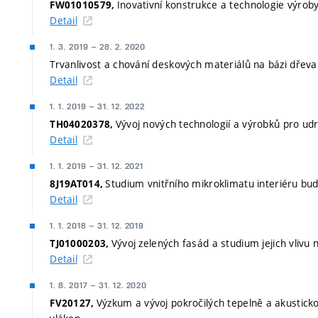
Inovativní konstrukce a technologie výro
FW01010579,
Detail
1. 3. 2019
–
28. 2. 2020
Trvanlivost a chování deskových materiálů na bázi dřeva
Detail
1. 1. 2019
–
31. 12. 2022
Vývoj nových technologií a výrobků pro udr
TH04020378,
Detail
1. 1. 2019
–
31. 12. 2021
Studium vnitřního mikroklimatu interiéru budo
8J19AT014,
Detail
1. 1. 2018
–
31. 12. 2019
Vývoj zelených fasád a studium jejich vlivu n
TJ01000203,
Detail
1. 8. 2017
–
31. 12. 2020
Výzkum a vývoj pokročilých tepelně a akusticko
FV20127,