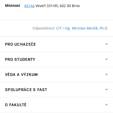
Místnost
A014a
Veveří 331/95, 602 00 Brno
Odpovědnost:
CIT
/
Ing. Miroslav Menšík, Ph.D.
PRO UCHAZEČE
Pojďte na FAST
PRO STUDENTY
Nabídka programů
Časový plán studia
Přijímačky
VĚDA A VÝZKUM
Studijní programy
Zápisy
Úspěchy
Předměty
SPOLUPRÁCE S FAST
(externí
Ambasadoři pro prváky
Licence a patenty
odkaz)
FAQ
Studium MSc.
Firemní spolupráce
Centra výzkumu
O FAKULTĚ
(externí
Příručka prváka
Přípravné kurzy
Zahraniční spolupráce
odkaz)
Oblasti výzkumu