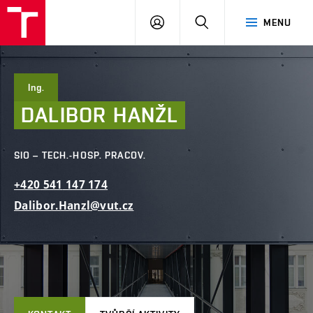
FAST
PŘIHLÁSIT
HLEDAT
MENU
VUT
SE
Brno
Ing.
DALIBOR
HANŽL
SIO – TECH.-HOSP. PRACOV.
+420
541
147
174
Dalibor.Hanzl@vut.cz