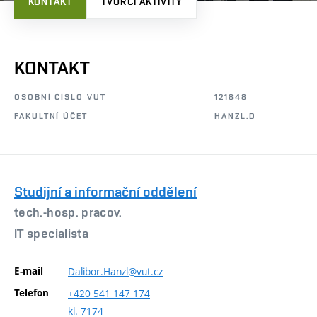
KONTAKT
TVŮRČÍ AKTIVITY
KONTAKT
OSOBNÍ ČÍSLO VUT
121848
FAKULTNÍ ÚČET
HANZL.D
Studijní a informační oddělení
tech.-hosp. pracov.
IT specialista
E-mail
Dalibor.Hanzl@vut.cz
Telefon
+420
541
147
174
kl. 7174