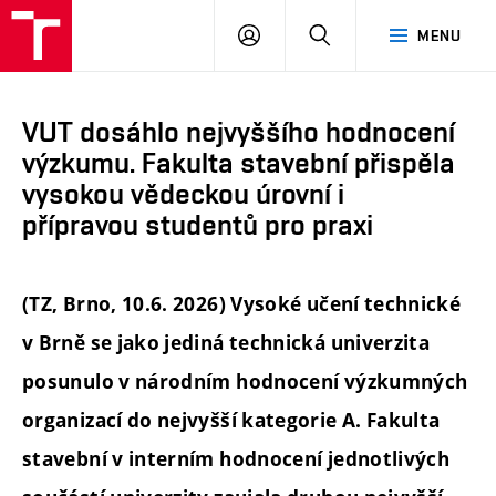
FAST
PŘIHLÁSIT
HLEDAT
MENU
VUT
SE
Brno
VUT dosáhlo nejvyššího hodnocení
výzkumu. Fakulta stavební přispěla
vysokou vědeckou úrovní i
přípravou studentů pro praxi
(TZ, Brno, 10.6. 2026) Vysoké učení technické
v Brně se jako jediná technická univerzita
posunulo v národním hodnocení výzkumných
organizací do nejvyšší kategorie A. Fakulta
stavební v interním hodnocení jednotlivých