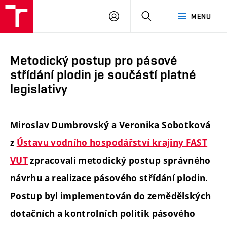
FAST
PŘIHLÁSIT
HLEDAT
MENU
VUT
SE
Brno
Metodický postup pro pásové
střídání plodin je součástí platné
legislativy
Miroslav Dumbrovský a Veronika Sobotková
z
Ústavu vodního hospodářství krajiny FAST
VUT
zpracovali metodický postup správného
návrhu a realizace pásového střídání plodin.
Postup byl implementován do zemědělských
dotačních a kontrolních politik pásového