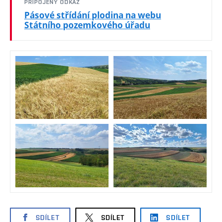
PŘIPOJENÝ ODKAZ
Pásové střídání plodina na webu
Státního pozemkového úřadu
SDÍLET
SDÍLET
SDÍLET