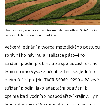
Ukázka svahu, kde byla aplikována metoda pásového střídání plodin |
Foto: archiv Miroslava Dumbrovského
Veškerá jednání a tvorba metodického postupu
správného návrhu a realizace pásového
střídání plodin probíhala za spoluúčasti širšího
týmu i mimo Vysoké učení technické. Jedná se
o tým řešící projekt TAČR SS06010290 – Pásové
střídání plodin, jako adaptační opatření k
optimalizaci vodního hospodářství krajiny. Tým
tvoří odborníci z Výzkumného ústavu meliorací