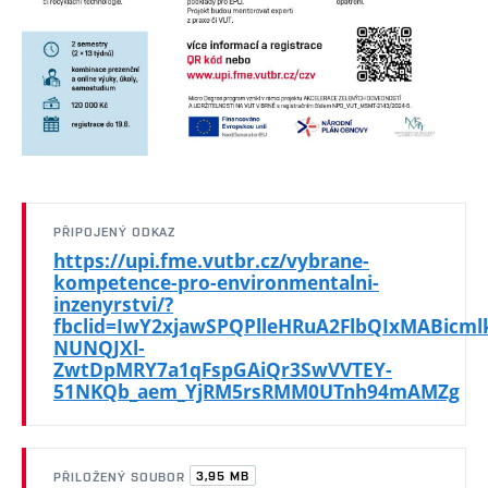
PŘIPOJENÝ ODKAZ
https://upi.fme.vutbr.cz/vybrane-
kompetence-pro-environmentalni-
inzenyrstvi/?
fbclid=IwY2xjawSPQPlleHRuA2FlbQIxMAB
NUNQJXl-
ZwtDpMRY7a1qFspGAiQr3SwVVTEY-
51NKQb_aem_YjRM5rsRMM0UTnh94mAMZg
3,95 MB
PŘILOŽENÝ SOUBOR