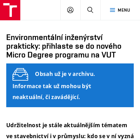
FAST
PŘIHLÁSIT
HLEDAT
MENU
VUT
SE
Brno
Environmentální inženýrství
prakticky: přihlaste se do nového
Micro Degree programu na VUT
Obsah už je v archivu.
Informace tak už mohou být
neaktuální, či zavádějící.
Udržitelnost je stále aktuálnějším tématem
ve stavebnictví i v průmyslu: kdo se v ní vyzná