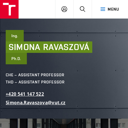
FCE
LOG
HLEDAT
MENU
BUT
ON
Ing.
SIMONA
RAVASZOVÁ
Ph.D.
CHE – ASSISTANT PROFESSOR
THD – ASSISTANT PROFESSOR
+420
541
147
522
Simona.Ravaszova@vut.cz