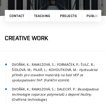
CONTACT
TEACHING
PROJECTS
PUBLICATI
CREATIVE WORK
DVOŘÁK, K.; RAVASZOVÁ, S.; FORMÁČEK, P.; ŠULC, R.;
ŠÍDLOVÁ, M.; PILAŘ, L.; KOHOUTKOVÁ, M.:
Hydraulická
příměs pro stavební materiály na bázi VEP ze
spoluspalování TAP
. (Funkční vzorek)
DVOŘÁK, K.; RAVASZOVÁ, S.; DALECKÝ, P.:
Bezodpadová
technologie separace polymetalů z deponií hlušiny
.
(Ověřená technologie)