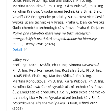
Lukáš Pilař, Ph.D. Ing. Martina Šídlová, Ph.D. Ing.
Martina Kohoutková, Ph.D. Ing. Klára Pulcová, Ph.D. Ing.
Karolína Králová; Vysoké učení technické v Brně, Brno,
Veveří ČEZ Energetické produkty, s.r.o., Hostivice České
vysoké učení technické v Praze, Praha 6, Dejvice Vysoká
škola chemicko-technologická v Praze, Praha 6, Dejvice:
Pojivo pro stavební materiály na bázi vedlejších
energetických produktů ze spoluspalování biomasy
.
39335, Užitný vzor. (2026)
Detail
užitný vzor
prof. Ing. Karel Dvořák, Ph.D. Ing. Simona Ravaszová,
Ph.D. Ing. Petr Formáček Ing. Rostislav Šulc, Ph.D. Ing.
Lukáš Pilař, Ph.D. Ing. Martina Šídlová, Ph.D. Ing.
Martina Kohoutková, Ph.D. Ing. Klára Pulcová, Ph.D. Ing.
Karolína Králová; České vysoké učení technické v Praze
ČEZ Energetické produkty, s.r.o. Vysoká škola chemicko-
technologická v Praze Vysoké učení technické v Brně:
Modifikované alternativní palivo
. 39448, Užitný vzor.
(2026)