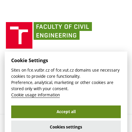
link)
(external
Intaportal BUT
Currently
AdMaS Centre
link)
(external
(external
BUT mail / Office 365
History
link)
link)
(external
Faculty
BUT mail / Google
Social Safety
BUT
link)
of
Contacts
(external
Civil
link)
Engineering
BUT
Halls of Residence and Dining Services
FACULTY OF CIVIL ENGINEERING BUT
Cookie Settings
(external
Veveří 331/95
www.fce.vutbr.cz
Sites on fce.vutbr.cz of fce.vut.cz domains use necessary
link)
602 00 Brno, Czech Republic
contactus.fce@vutbr.cz
cookies to provide core functionality.
CESA
Preference, analytical, marketing or other cookies are
(external
stored only with your consent.
link)
Cookie usage information
Accept all
Copyright © 2026 Brno University of Technology
Cookies settings
Cookies settings