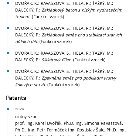
DVOŘÁK, K.; RAVASZOVÁ, S.; HELA, R.; ŤAŽKÝ, M.;
DALECKÝ, P.:
Zakládkový beton s nízkým hydratačním
teplem
. (Funkční vzorek)
DVOŘÁK, K.; RAVASZOVÁ, S.; HELA, R.; ŤAŽKÝ, M.;
DALECKÝ, P.:
Zakládková směs pro stabilizaci starých
důlních děl
. (Funkční vzorek)
DVOŘÁK, K.; RAVASZOVÁ, S.; HELA, R.; ŤAŽKÝ, M.;
DALECKÝ, P.:
Silikátový filler
. (Funkční vzorek)
DVOŘÁK, K.; RAVASZOVÁ, S.; HELA, R.; ŤAŽKÝ, M.;
DALECKÝ, P.:
Zpevněná směs pro podkladní vrstvy
liniových stavb
. (Funkční vzorek)
Patents
2026
užitný vzor
prof. Ing. Karel Dvořák, Ph.D. Ing. Simona Ravaszová,
Ph.D., Ing. Petr Formáček Ing. Rostislav Šulc, Ph.D. Ing.